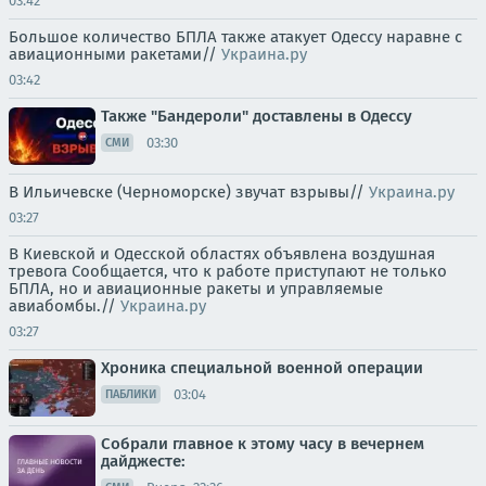
03:42
Большое количество БПЛА также атакует Одессу наравне с
авиационными ракетами//
Украина.ру
03:42
Также "Бандероли" доставлены в Одессу
03:30
СМИ
В Ильичевске (Черноморске) звучат взрывы//
Украина.ру
03:27
В Киевской и Одесской областях объявлена воздушная
тревога Сообщается, что к работе приступают не только
БПЛА, но и авиационные ракеты и управляемые
авиабомбы.//
Украина.ру
03:27
Хроника специальной военной операции
03:04
ПАБЛИКИ
Собрали главное к этому часу в вечернем
дайджесте: