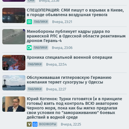
Вчера, 23:36
СМИ
СПЕЦОПЕРАЦИЯ: СМИ пишут о взрывах в Киеве,
в городе обьявлена воздушная тревога
Вчера, 23:21
ПАБЛИКИ
Минобороны публикует кадры удара по
вражеской РЛС в Одесской области реактивным
дроном Герань-4
Вчера, 23:06
ПАБЛИКИ
Хроника специальной военной операции
Вчера, 22:54
ПАБЛИКИ
Обслуживавшая гитлеровскую Германию
компания теряет сухогрузы у Одессы
Вчера, 22:27
ПАБЛИКИ
Юрий Котенок: Турки готовятся (и в принципе
готовы) взять под контроль ВСЮ акваторию
Черного моря, пока как бы мягко предлагая
свои условия по "замораживанию" боевых
действий в водной среде
Вчера, 22:25
ВОЕНКОРЫ