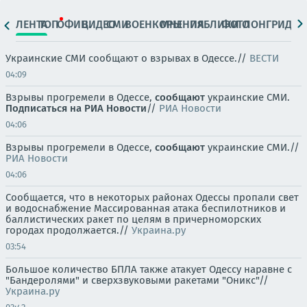
ЛЕНТА
ТОП
ОФИЦ.
ВИДЕО
СМИ
ВОЕНКОРЫ
МНЕНИЯ
ПАБЛИКИ
ФОТО
ЛОНГРИДЫ
Украинские СМИ сообщают о взрывах в Одессе.//
ВЕСТИ
04:09
Взрывы прогремели в Одессе,
сообщают
украинские СМИ.
Подписаться на РИА Новости
//
РИА Новости
04:06
Взрывы прогремели в Одессе,
сообщают
украинские СМИ.//
РИА Новости
04:06
Сообщается, что в некоторых районах Одессы пропали свет
и водоснабжение Массированная атака беспилотников и
баллистических ракет по целям в причерноморских
городах продолжается.//
Украина.ру
03:54
Большое количество БПЛА также атакует Одессу наравне с
"Бандеролями" и сверхзвуковыми ракетами "Оникс"//
Украина.ру