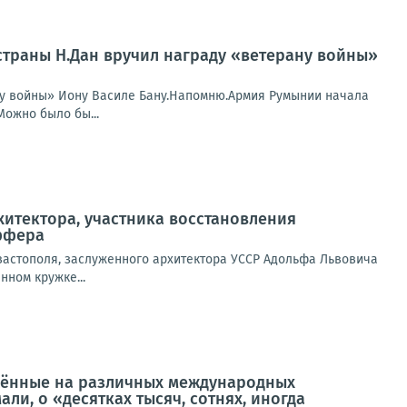
страны Н.Дан вручил награду «ветерану войны»
ну войны» Иону Василе Бану.Напомню.Армия Румынии начала
Можно было бы...
хитектора, участника восстановления
ффера
вастополя, заслуженного архитектора УССР Адольфа Львовича
нном кружке...
ижённые на различных международных
ли, о «десятках тысяч, сотнях, иногда