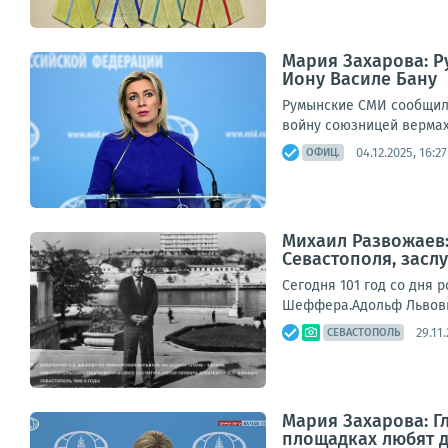
Мария Захарова: Р
Иону Василе Бану
Румынские СМИ сообщили
войну союзницей вермахт
04.12.2025, 16:27
ОФИЦ.
Михаил Развожаев:
Севастополя, зас
Сегодня 101 год со дня
Шеффера.Адольф Львович
29.11
СЕВАСТОПОЛЬ
Мария Захарова: 
площадках любят да