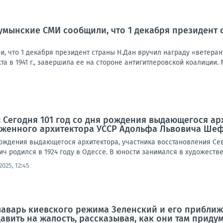
умынские СМИ сообщили, что 1 декабря президент 
, что 1 декабря президент страны Н.Дан вручил награду «ветера
а в 1941 г., завершила ее на стороне антигитлеровской коалиции. 
 Сегодня 101 год со дня рождения выдающегося ар
луженного архитектора УССР Адольфа Львовича Ше
 рождения выдающегося архитектора, участника восстановления Се
 родился в 1924 году в Одессе. В юности занимался в художестве
.2025, 12:45
Главарь киевского режима Зеленский и его прибл
вить на жалость, рассказывая, как они там придума