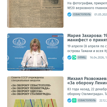
На фотографии, прикрепл
№20 верховного главнок
01.05.202
СЕВАСТОПОЛЬ
Мария Захарова: 1
манифест о принят
19 апреля (8 апреля по 
острова Тамани и всея 
16.04.2026, 
ОФИЦ.
Михаил Развожаев:
«За оборону Ленин
83 года назад, 22 декаб
оборону Сталинграда». Т
22.12.
СЕВАСТОПОЛЬ