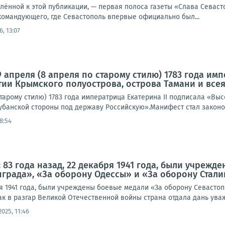
ённой к этой публикации, — первая полоса газеты «Слава Севастоп
омандующего, где Севастополь впервые официально был...
6, 13:07
9 апреля (8 апреля по старому стилю) 1783 года и
ии Крымского полуострова, острова Тамани и все
старому стилю) 1783 года императрица Екатерина II подписала «В
Кубанской стороны под державу Российскую».Манифест стал законо
18:54
 83 года назад, 22 декабря 1941 года, были учрежд
града», «За оборону Одессы» и «За оборону Стал
ря 1941 года, были учреждены боевые медали «За оборону Севасто
ак в разгар Великой Отечественной войны страна отдала дань ува
2025, 11:46