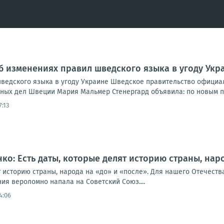
б изменениях правил шведского языка в угоду Укр
ведского языка в угоду Украине Шведское правительство официа
ных дел Швеции Мария Мальмер Стенергард объявила: по новым пр
7:13
ко: Есть даты, которые делят историю страны, нар
т историю страны, народа на «до» и «после». Для нашего Отечества 
ия вероломно напала на Советский Союз....
4:06