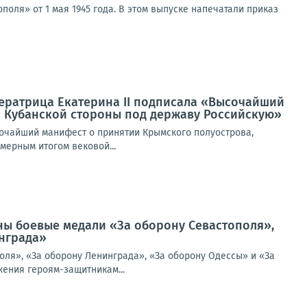
оля» от 1 мая 1945 года. В этом выпуске напечатали приказ
мператрица Екатерина II подписала «Высочайший
я Кубанской стороны под державу Российскую»
ысочайший манифест о принятии Крымского полуострова,
мерным итогом вековой...
ены боевые медали «За оборону Севастополя»,
инграда»
поля», «За оборону Ленинграда», «За оборону Одессы» и «За
жения героям-защитникам...