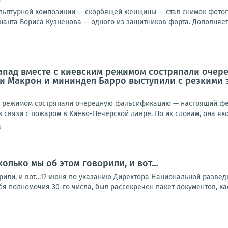
льптурной композиции — скорбящей женщины — стал снимок фотогра
нанта Бориса Кузнецова — одного из защитников форта. Дополняет 
9
Запад вместе с киевским режимом состряпали оче
 Макрон и мининдел Барро выступили с резкими з
м режимом состряпали очередную фальсификацию — настоящий фе
 связи с пожаром в Киево-Печерской лавре. По их словам, она яко
5
колько мы об этом говорили, и вот…
рили, и вот…12 июня по указанию Директора Национальной разведк
я полномочия 30-го числа, был рассекречен пакет документов, ка