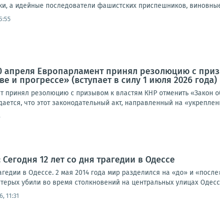
и, а идейные последователи фашистских приспешников, виновные в 
5:55
0 апреля Европарламент принял резолюцию с приз
е и прогрессе» (вступает в силу 1 июля 2026 года)
т принял резолюцию с призывом к властям КНР отменить «Закон об
ждается, что этот законодательный акт, направленный на «укреплени
4
Сегодня 12 лет со дня трагедии в Одессе
рагедии в Одессе. 2 мая 2014 года мир разделился на «до» и «посл
терых убили во время столкновений на центральных улицах Одессы.
6, 11:31