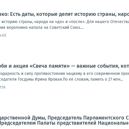
ко: Есть даты, которые делят историю страны, нар
т историю страны, народа на «до» и «после». Для нашего Отечества 
ия вероломно напала на Советский Союз....
4:03
рби и акция «Свеча памяти» — важные события, ко
одарность и силу противостояния нацизму в его современном про
едателя Госдумы Ирина Яровая.По её словам, память о 27 млн...
1:16
дарственной Думы, Председатель Парламентского 
Председателем Палаты представителей Национальн
.