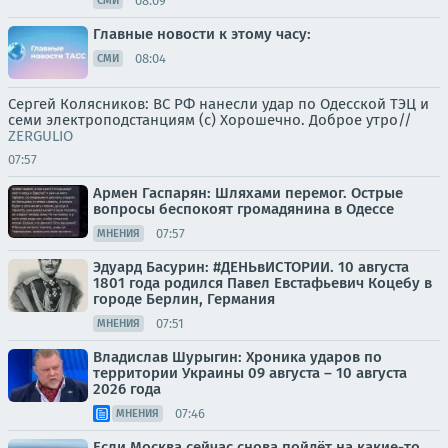
08:09
СМИ
Главные новости к этому часу:
08:04
СМИ
Сергей Колясников: ВС РФ нанесли удар по Одесской ТЭЦ и
семи электроподстанциям (с) Хорошечно. Доброе утро//
ZERGULIO
07:57
Армен Гаспарян: Шляхами перемог. Острые
вопросы беспокоят громадянина в Одессе
07:57
МНЕНИЯ
Эдуард Басурин: #ДЕНЬвИСТОРИИ. 10 августа
1801 года родился Павел Евстафьевич Коцебу в
городе Берлин, Германия
07:51
МНЕНИЯ
Владислав Шурыгин: Хроника ударов по
территории Украины 09 августа – 10 августа
2026 года
07:46
МНЕНИЯ
Если Москва сейчас снова пойдёт на какие-то