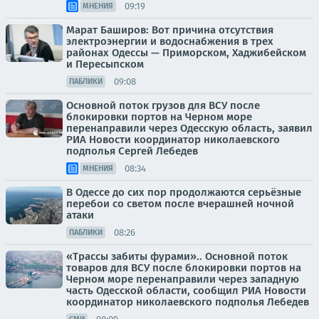
09:19
МНЕНИЯ
Марат Баширов: Вот причина отсутствия
электроэнергии и водоснабжения в трех
районах Одессы — Приморском, Хаджибейском
и Пересыпском
09:08
ПАБЛИКИ
Основной поток грузов для ВСУ после
блокировки портов на Черном море
перенаправили через Одесскую область, заявил
РИА Новости координатор николаевского
подполья Сергей Лебедев
08:34
МНЕНИЯ
В Одессе до сих пор продолжаются серьёзные
перебои со светом после вчерашней ночной
атаки
08:26
ПАБЛИКИ
«Трассы забиты фурами».. Основной поток
товаров для ВСУ после блокировки портов на
Черном море перенаправили через западную
часть Одесской области, сообщил РИА Новости
координатор николаевского подполья Лебедев