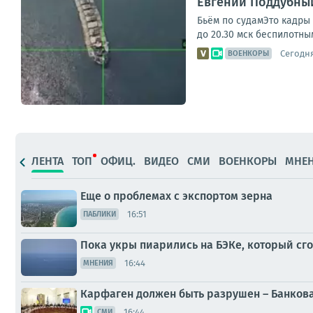
Евгений Поддубный
Бьём по судамЭто кадры 
до 20.30 мск беспилотны
Сегодня
ВОЕНКОРЫ
ЛЕНТА
ТОП
ОФИЦ.
ВИДЕО
СМИ
ВОЕНКОРЫ
МНЕ
Еще о проблемах с экспортом зерна
16:51
ПАБЛИКИ
Пока укры пиарились на БЭКе, который сг
16:44
МНЕНИЯ
Карфаген должен быть разрушен – Банкова
16:44
СМИ