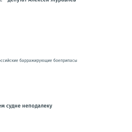
российские барражирующие боеприпасы
щем судне неподалеку