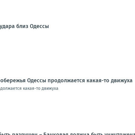
 удара близ Одессы
побережья Одессы продолжается какая-то движуха
должается какая-то движуха
ыть разрушен – Банковая должна быть уничтожена!