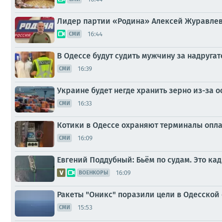
Лидер партии «Родина» Алексей Журавлев 
16:44
СМИ
В Одессе будут судить мужчину за надруга
16:39
СМИ
Украине будет негде хранить зерно из-за 
16:33
СМИ
Котики в Одессе охраняют терминалы опл
16:09
СМИ
Евгений Поддубный: Бьём по судам. Это к
16:09
ВОЕНКОРЫ
Ракеты "Оникс" поразили цели в Одесской
15:53
СМИ