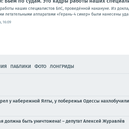
: Бьём по судам. Это кадры работы наших специал
работы наших специалистов БпС, проведённой накануне. Из доклада
ми летательными аппаратами «Герань-4 сикер» были нанесены удар
, 16:09
НИЯ
ПАБЛИКИ
ФОТО
ЛОНГРИДЫ
орел у набережной Ялты, у побережья Одессы нахлобучили
я должна быть уничтожена! – депутат Алексей Журавлёв