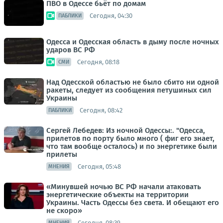
ПВО в Одессе бьёт по домам
Сегодня, 04:30
ПАБЛИКИ
Одесса и Одесская область в дыму после ночных
ударов ВС РФ
Сегодня, 08:18
СМИ
Над Одесской областью не было сбито ни одной
ракеты, следует из сообщения петушиных сил
Украины
Сегодня, 08:42
ПАБЛИКИ
Сергей Лебедев: Из ночной Одессы:. "Одесса,
прилетов по порту было много ( фиг его знает,
что там вообще осталось) и по энергетике были
прилеты
Сегодня, 05:48
МНЕНИЯ
«Минувшей ночью ВС РФ начали атаковать
энергетические объекты на территории
Украины. Часть Одессы без света. И обещают его
не скоро»
Сегодня, 08:39
МНЕНИЯ