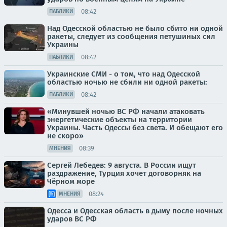
08:42
ПАБЛИКИ
Над Одесской областью не было сбито ни одной
ракеты, следует из сообщения петушиных сил
Украины
08:42
ПАБЛИКИ
Украинские СМИ - о том, что над Одесской
областью ночью не сбили ни одной ракеты:
08:42
ПАБЛИКИ
«Минувшей ночью ВС РФ начали атаковать
энергетические объекты на территории
Украины. Часть Одессы без света. И обещают его
не скоро»
08:39
МНЕНИЯ
Сергей Лебедев: 9 августа. В России ищут
раздражение, Турция хочет договорняк на
Чёрном море
08:24
МНЕНИЯ
Одесса и Одесская область в дыму после ночных
ударов ВС РФ