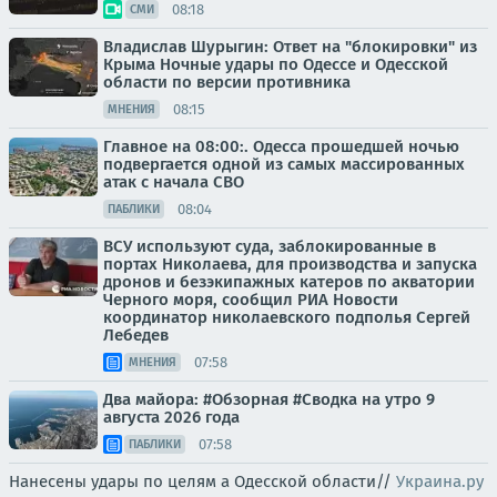
08:18
СМИ
Владислав Шурыгин: Ответ на "блокировки" из
Крыма Ночные удары по Одессе и Одесской
области по версии противника
08:15
МНЕНИЯ
Главное на 08:00:. Одесса прошедшей ночью
подвергается одной из самых массированных
атак с начала СВО
08:04
ПАБЛИКИ
ВСУ используют суда, заблокированные в
портах Николаева, для производства и запуска
дронов и безэкипажных катеров по акватории
Черного моря, сообщил РИА Новости
координатор николаевского подполья Сергей
Лебедев
07:58
МНЕНИЯ
Два майора: #Обзорная #Сводка на утро 9
августа 2026 года
07:58
ПАБЛИКИ
Нанесены удары по целям а Одесской области//
Украина.ру