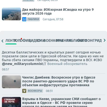
Два майора: #Обзорная #Сводка на утро 9
августа 2026 года
Сегодня, 07:58
ПАБЛИКИ
ЛЕНТА
ТОП
ОФИЦ.
ВИДЕО
СМИ
ВОЕНКОРЫ
МНЕНИЯ
ПАБЛИКИ
ФОТО
ЛОНГРИДЫ
Десятки баллистических и крылатых ракет сегодня ночью
поразили свои цели в Одесской области. Ни одна из них не
была сбита силами ПВО Украины, подтвердили в ВСУ. #СВО
@new_militarycolumnist
//
Военный обозреватель
08:57
Чингис Дамбиев: Воскресное утро в Одессе
после ракетно-дронового удара ВС РФ по
объектам инфраструктуры противника
08:51
ВОЕНКОРЫ
Взрывы в Киеве, украинские СМИ сообщают о
взрывах в Одессе - ВС РФ провели серию
ударов по военным целям на Украине