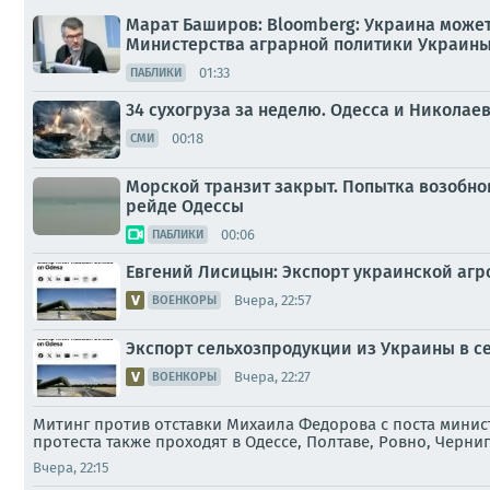
Марат Баширов: Bloomberg: Украина может 
Министерства аграрной политики Украины
01:33
ПАБЛИКИ
34 сухогруза за неделю. Одесса и Николае
00:18
СМИ
Морской транзит закрыт. Попытка возобно
рейде Одессы
00:06
ПАБЛИКИ
Евгений Лисицын: Экспорт украинской агр
Вчера, 22:57
ВОЕНКОРЫ
Экспорт сельхозпродукции из Украины в се
Вчера, 22:27
ВОЕНКОРЫ
Митинг против отставки Михаила Федорова с поста минист
протеста также проходят в Одессе, Полтаве, Ровно, Черни
Вчера, 22:15