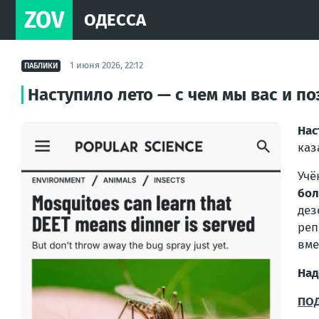
ZOV
ОДЕССА
1 июня 2026, 22:12
ПАБЛИКИ
Наступило лето — с чем мы вас и п
Нас
каз
Учё
бол
дез
реп
вме
Над
ПО