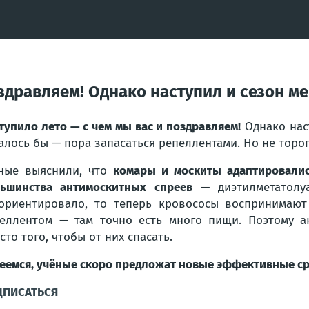
оздравляем! Однако наступил и сезон 
тупило лето — с чем мы вас и поздравляем!
Однако нас
алось бы — пора запасаться репеллентами. Но не тороп
ные выяснили, что
комары и москиты адаптировалис
ьшинства антимоскитных спреев
— диэтилметатолуа
ориентировало, то теперь кровососы воспринимают 
еллентом — там точно есть много пищи. Поэтому 
сто того, чтобы от них спасать.
еемся, учёные скоро предложат новые эффективные с
ДПИСАТЬСЯ