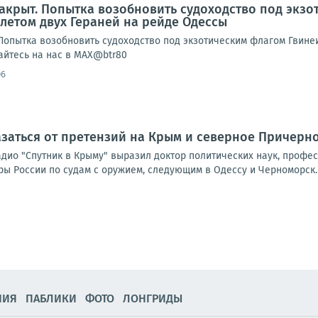
акрыт. Попытка возобновить судоходство под экз
етом двух Гераней на рейде Одессы
Попытка возобновить судоходство под экзотическим флагом Гвине
йтесь на нас в MAX@btr80
06
азаться от претензий на Крым и северное Причерн
дио "Спутник в Крыму" выразил доктор политических наук, профес
ры России по судам с оружием, следующим в Одессу и Черноморск. 
НИЯ
ПАБЛИКИ
ФОТО
ЛОНГРИДЫ