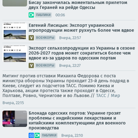
Бисау закончилась моментальным прилетом
двух Гераней на рейде Одессы
00:06
ПАБЛИКИ
Евгений Лисицын: Экспорт украинской
агропродукции может рухнуть более чем вдвое
Вчера, 22:57
ВОЕНКОРЫ
Экспорт сельхозпродукции из Украины в сезоне
2026-2027 годов может сократиться более чем
вдвое из-за ударов по одесским портам
Вчера, 22:27
ВОЕНКОРЫ
Митинг против отставки Михаила Федорова с поста
министра обороны Украины проходит 23-й день подряд в
Киеве, следует из подсчетов ТАСС. Помимо Киева и
Харькова, акции протеста также проходят в Одессе,
Полтаве, Ровно, Чернигове и во Львове.//
ТАСС / Мир
Вчера, 22:15
Блокада одесских портов: Украине грозят
проблемы с индийскими лекарствами и
китайскими комплектующими для военного
производства
Вчера, 22:10
ПАБЛИКИ