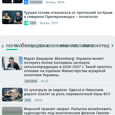
Вчера, 18:04
ПАБЛИКИ
Турция готова отказаться от претензий на Крым
и северное Причерноморье – политолог
Вчера, 19:19
СМИ
ЛЕНТА
ТОП
ОФИЦ.
ВИДЕО
СМИ
ВОЕНКОРЫ
МНЕНИЯ
ПАБЛИКИ
ФОТО
ЛОНГРИДЫ
Марат Баширов: Bloomberg: Украина может
потерять более половины экспорта
сельхозпродукции в 2026–2027 г. Такой прогноз
основан на оценках Министерства аграрной
политики Украины.
01:33
ПАБЛИКИ
34 сухогруза за неделю. Одесса и Николаев
дорого платят за роль перевалочной базы ВСУ
00:18
СМИ
Морской транзит закрыт. Попытка возобновить
судоходство под экзотическим флагом Гвинеи-