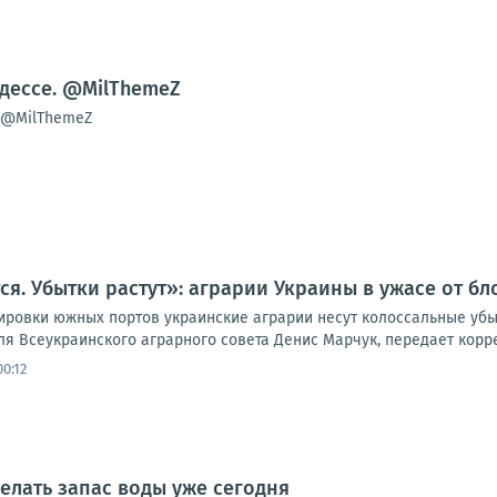
Одессе. @MilThemeZ
е@MilThemeZ
ся. Убытки растут»: аграрии Украины в ужасе от б
ировки южных портов украинские аграрии несут колоссальные убы
я Всеукраинского аграрного совета Денис Марчук, передает корре
0:12
делать запас воды уже сегодня