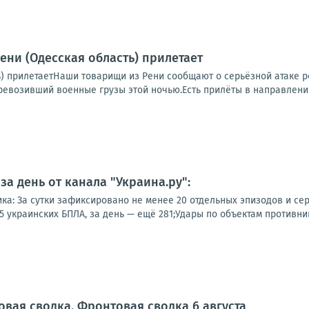
ени (Одесская область) прилетает
ь) прилетаетНаши товарищи из Рени сообщают о серьёзной атаке р
ревозивший военные грузы этой ночью.Есть прилёты в направлении
а день от канала "Украина.ру":
ка: За сутки зафиксировано не менее 20 отдельных эпизодов и сер
 украинских БПЛА, за день — ещё 281;Удары по объектам противника
овая сводка. Фронтовая сводка 6 августа