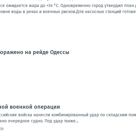
се ожидается жара до +34 °C. Одновременно город утвердил план
овня воды в реках и военных рисков.Для насосных станций готовят.
поражено на рейде Одессы
ной военной операции
Российские войска нанесли комбинированный удар по складским по
но очередное судно. Под удар также...
:39