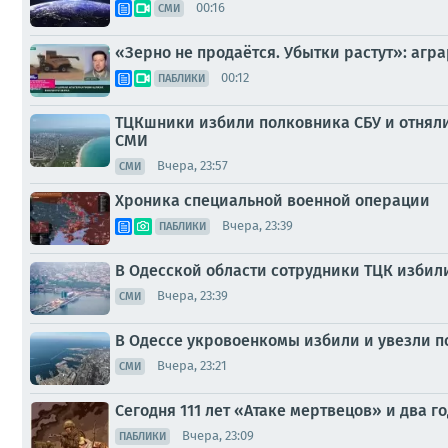
00:16
СМИ
«Зерно не продаётся. Убытки растут»: агр
00:12
ПАБЛИКИ
ТЦКшники избили полковника СБУ и отняли
СМИ
Вчера, 23:57
СМИ
Хроника специальной военной операции
Вчера, 23:39
ПАБЛИКИ
В Одесской области сотрудники ТЦК избили
Вчера, 23:39
СМИ
В Одессе укровоенкомы избили и увезли п
Вчера, 23:21
СМИ
Сегодня 111 лет «Атаке мертвецов» и два г
Вчера, 23:09
ПАБЛИКИ