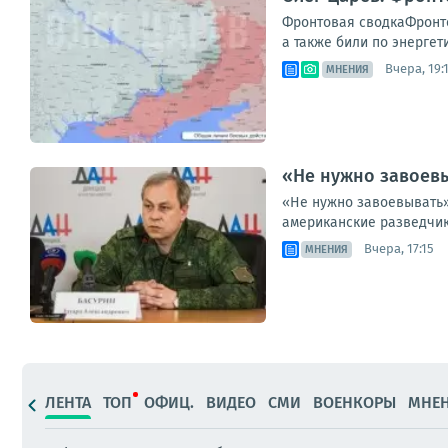
Фронтовая сводкаФронто
а также били по энергет
Вчера, 19:
МНЕНИЯ
«Не нужно завоевы
«Не нужно завоевывать»
американские разведчик
Вчера, 17:15
МНЕНИЯ
ЛЕНТА
ТОП
ОФИЦ.
ВИДЕО
СМИ
ВОЕНКОРЫ
МНЕ