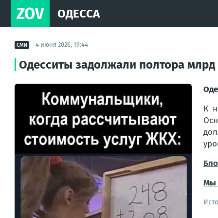
ZOV
ОДЕССА
4 июня 2026, 19:44
СМИ
Одесситы задолжали полтора млрд
Оде
К н
Осн
доп
уро
Бло
Мы 
Ист