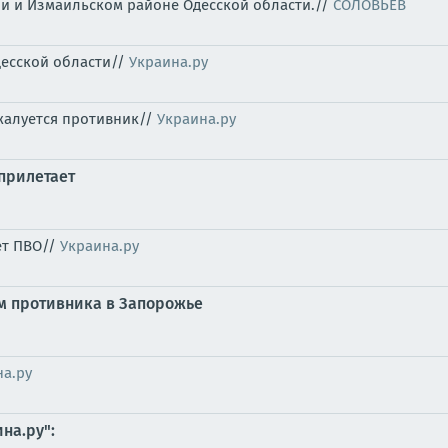
ни и Измаильском районе Одесской области.//
СОЛОВЬЁВ
десской области//
Украина.ру
жалуется противник//
Украина.ру
 прилетает
ет ПВО//
Украина.ру
м противника в Запорожье
на.ру
на.ру":