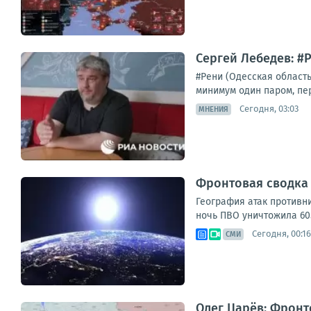
Сергей Лебедев: #Р
#Рени (Одесская област
минимум один паром, пе
Сегодня, 03:03
МНЕНИЯ
Фронтовая сводка з
География атак противни
ночь ПВО уничтожила 605
Сегодня, 00:16
СМИ
Олег Царёв: Фронт