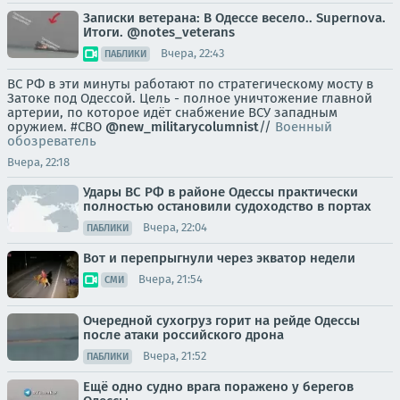
Записки ветерана: В Одессе весело.. Supernova.
Итоги. @notes_veterans
Вчера, 22:43
ПАБЛИКИ
ВС РФ в эти минуты работают по стратегическому мосту в
Затоке под Одессой. Цель - полное уничтожение главной
артерии, по которое идёт снабжение ВСУ западным
оружием. #СВО
@new_militarycolumnist
//
Военный
обозреватель
Вчера, 22:18
Удары ВС РФ в районе Одессы практически
полностью остановили судоходство в портах
Вчера, 22:04
ПАБЛИКИ
Вот и перепрыгнули через экватор недели
Вчера, 21:54
СМИ
Очередной сухогруз горит на рейде Одессы
после атаки российского дрона
Вчера, 21:52
ПАБЛИКИ
Ещё одно судно врага поражено у берегов