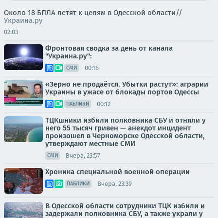
Около 18 БПЛА летят к целям в Одесской области//
Украина.ру
02:03
Фронтовая сводка за день от канала
"Украина.ру":
00:16
СМИ
«Зерно не продаётся. Убытки растут»: аграрии
Украины в ужасе от блокады портов Одессы
00:12
ПАБЛИКИ
ТЦКшники избили полковника СБУ и отняли у
него 55 тысяч гривен — анекдот инцидент
произошел в Черноморске Одесской области,
утверждают местные СМИ
Вчера, 23:57
СМИ
Хроника специальной военной операции
Вчера, 23:39
ПАБЛИКИ
В Одесской области сотрудники ТЦК избили и
задержали полковника СБУ, а также украли у