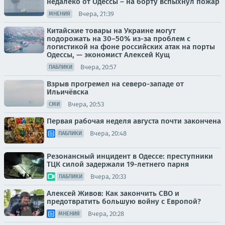
недалеко от Одессы – на борту вспыхнул пожар
Вчера, 21:39
МНЕНИЯ
Китайские товары на Украине могут
подорожать на 30–50% из-за проблем с
логистикой на фоне российских атак на порты
Одессы, — экономист Алексей Кущ
Вчера, 20:57
ПАБЛИКИ
Взрыв прогремел на северо-западе от
Ильичёвска
Вчера, 20:53
СМИ
Первая рабочая неделя августа почти закончена
Вчера, 20:48
ПАБЛИКИ
Резонансный инцидент в Одессе: преступники
ТЦК силой задержали 19-летнего парня
Вчера, 20:33
ПАБЛИКИ
Алексей Живов: Как закончить СВО и
предотвратить большую войну с Европой?
Вчера, 20:28
МНЕНИЯ