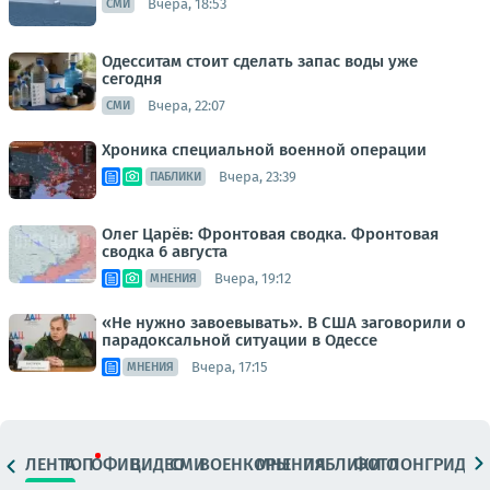
Вчера, 18:53
СМИ
Одесситам стоит сделать запас воды уже
сегодня
Вчера, 22:07
СМИ
Хроника специальной военной операции
Вчера, 23:39
ПАБЛИКИ
Олег Царёв: Фронтовая сводка. Фронтовая
сводка 6 августа
Вчера, 19:12
МНЕНИЯ
«Не нужно завоевывать». В США заговорили о
парадоксальной ситуации в Одессе
Вчера, 17:15
МНЕНИЯ
ЛЕНТА
ТОП
ОФИЦ.
ВИДЕО
СМИ
ВОЕНКОРЫ
МНЕНИЯ
ПАБЛИКИ
ФОТО
ЛОНГРИДЫ