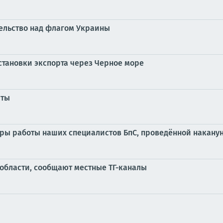
тельство над флагом Украины
остановки экспорта через Черное море
аты
адры работы наших специалистов БпС, проведённой накану
 области, сообщают местные ТГ-каналы