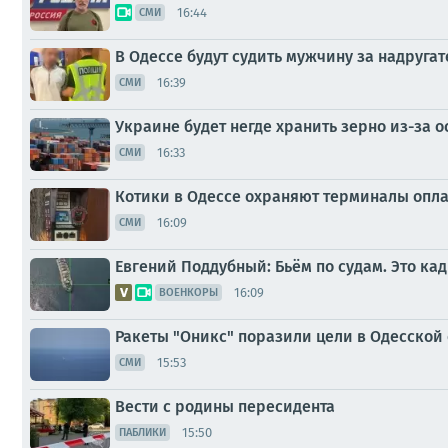
16:44
СМИ
В Одессе будут судить мужчину за надруга
16:39
СМИ
Украине будет негде хранить зерно из-за 
16:33
СМИ
Котики в Одессе охраняют терминалы опл
16:09
СМИ
Евгений Поддубный: Бьём по судам. Это к
16:09
ВОЕНКОРЫ
Ракеты "Оникс" поразили цели в Одесской
15:53
СМИ
Вести с родины пересидента
15:50
ПАБЛИКИ