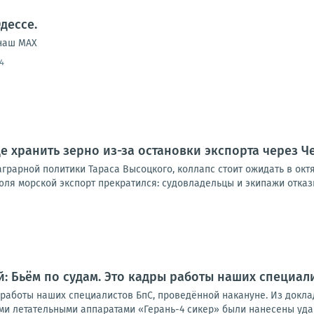
дессе.
 наш МАХ
4
де хранить зерно из-за остановки экспорта через 
грарной политики Тараса Высоцкого, коллапс стоит ожидать в окт
юля морской экспорт прекратился: судовладельцы и экипажи отказы
: Бьём по судам. Это кадры работы наших специал
работы наших специалистов БпС, проведённой накануне. Из доклада
ми летательными аппаратами «Герань-4 сикер» были нанесены удар