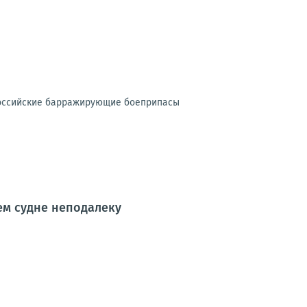
российские барражирующие боеприпасы
щем судне неподалеку