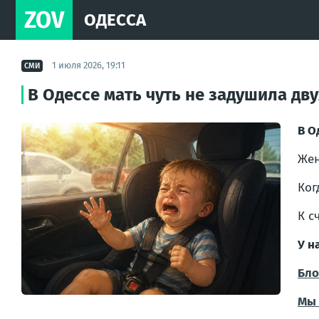
ZOV
ОДЕССА
1 июля 2026, 19:11
СМИ
В Одессе мать чуть не задушила дв
В О
Жен
Ког
К с
У н
Бло
Мы 