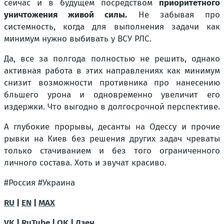
сейчас и в будущем посредством
приоритетного
уничтожения живой силы.
Не забывая про
системность, когда для выполнения задачи как
минимум нужно выбивать у ВСУ РЛС.
Да, все за полгода полностью не решить, однако
активная работа в этих направлениях как минимум
снизит возможности противника про нанесению
бльшего урона и одновременно увеличит его
издержки. Что выгодно в долгосрочной перспективе.
А глубокие прорывы, десанты на Одессу и прочие
рывки на Киев без решения других задач чреваты
только стачиванием и без того ограниченного
личного состава. Хоть и звучат красиво.
#Россия #Украина
RU
|
EN
|
MAX
VK
|
RuTube
|
OK
|
Дзен