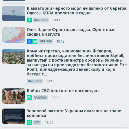
В акватории чёрного моря не далеко от берегов
Одессы БПЛА прилетел в судно
19:13
ПАБЛИКИ
Олег Царёв: Фронтовая сводка. Фронтовая
сводка 6 августа
19:12
МНЕНИЯ
Кому интересно, как мошенник Федоров,
лоббист производителя беспилотников Skyfall,
выпнутый с поста министра обороны Украины
за наезды на производителя беспилотников Fire
Point, принадлежащего Зеленскому и ко, в
беседе с...
19:11
ПАБЛИКИ
Бойцы СВО плохого не посоветуют
19:11
ПАБЛИКИ
Зерновой экспорт Украины оказался на грани
коллапса
18:59
СМИ