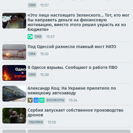
15:57
СМИ
«Это лицо настоящего Зеленского… Тот, кто мог
бы направить деньги на финансовую
мотивацию, вместо этого решил украсть их из
бюджета»
15:57
СМИ
Под Одессой разнесли главный мост НАТО
15:33
СМИ
В Одессе взрывы. Сообщают о работе ПВО
15:30
СМИ
Александр Коц: На Украине прилетело по
немецкому автозаводу
15:24
ВОЕНКОРЫ
Сербия запускает собственное производство
дронов
15:10
ПАБЛИКИ