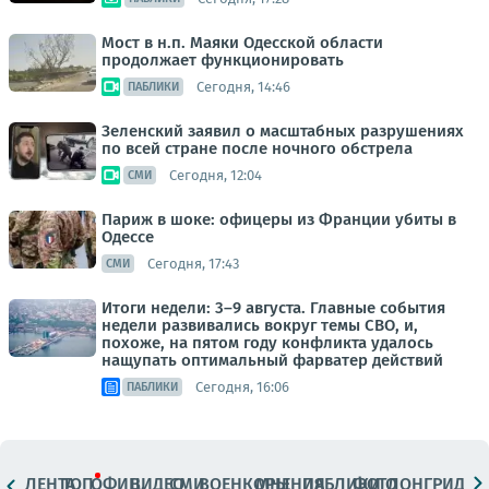
Мост в н.п. Маяки Одесской области
продолжает функционировать
Сегодня, 14:46
ПАБЛИКИ
Зеленский заявил о масштабных разрушениях
по всей стране после ночного обстрела
Сегодня, 12:04
СМИ
Париж в шоке: офицеры из Франции убиты в
Одессе
Сегодня, 17:43
СМИ
Итоги недели: 3–9 августа. Главные события
недели развивались вокруг темы СВО, и,
похоже, на пятом году конфликта удалось
нащупать оптимальный фарватер действий
Сегодня, 16:06
ПАБЛИКИ
ЛЕНТА
ТОП
ОФИЦ.
ВИДЕО
СМИ
ВОЕНКОРЫ
МНЕНИЯ
ПАБЛИКИ
ФОТО
ЛОНГРИДЫ