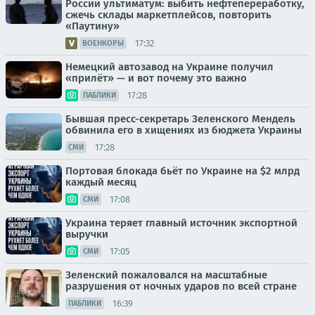
России ультиматум: выбить нефтепереработку,
сжечь склады маркетплейсов, повторить
«Паутину»
17:32
ВОЕНКОРЫ
Немецкий автозавод на Украине получил
«прилёт» — и вот почему это важно
17:28
ПАБЛИКИ
Бывшая пресс-секретарь Зеленского Мендель
обвинила его в хищениях из бюджета Украины
17:28
СМИ
Портовая блокада бьёт по Украине на $2 млрд
каждый месяц
17:08
СМИ
Украина теряет главный источник экспортной
выручки
17:05
СМИ
Зеленский пожаловался на масштабные
разрушения от ночных ударов по всей стране
16:39
ПАБЛИКИ