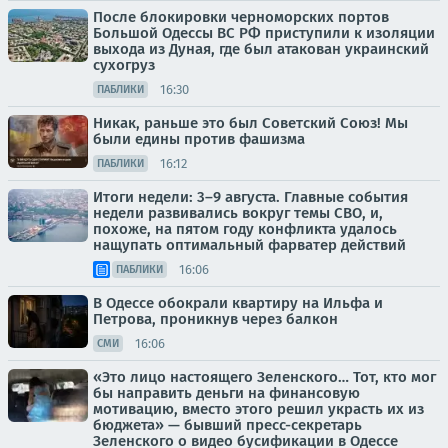
После блокировки черноморских портов
Большой Одессы ВС РФ приступили к изоляции
выхода из Дуная, где был атакован украинский
сухогруз
16:30
ПАБЛИКИ
Никак, раньше это был Советский Союз! Мы
были едины против фашизма
16:12
ПАБЛИКИ
Итоги недели: 3–9 августа. Главные события
недели развивались вокруг темы СВО, и,
похоже, на пятом году конфликта удалось
нащупать оптимальный фарватер действий
16:06
ПАБЛИКИ
В Одессе обокрали квартиру на Ильфа и
Петрова, проникнув через балкон
16:06
СМИ
«Это лицо настоящего Зеленского… Тот, кто мог
бы направить деньги на финансовую
мотивацию, вместо этого решил украсть их из
бюджета» — бывший пресс-секретарь
Зеленского о видео бусификации в Одессе