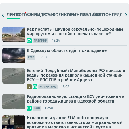
ЛЕНТА
ТОП
ОФИЦ.
ВИДЕО
СМИ
ВОЕНКОРЫ
МНЕНИЯ
ПАБЛИКИ
ФОТО
ЛОНГРИДЫ
Как послать ТЦКунов сексуально-пешеходным
маршрутом и спокойно поехать дальше?
13:24
ПАБЛИКИ
В Одесскую область идёт похолодание
13:10
СМИ
Евгений Поддубный: Минобороны РФ показало
кадры поражения радиолокационной станции
ВСУ — РЛС П18 в районе Арциза
13:02
ВОЕНКОРЫ
Радиолокационную станцию ВСУ уничтожили в
районе города Арциза в Одесской области
12:58
СМИ
Испанское издание El Mundo напрямую
возложило ответственность за миграционный
кризис из Марокко в испанской Сеуте на