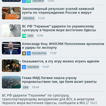
12:05
ПАБЛИКИ
Закономерный результат усилий киевской
хунты по «принуждению России к миру»
11:40
ПАБЛИКИ
ВС РФ "Геранью" ударили по украинскому
сухогрузу в Черном море восточнее Одессы
11:19
СМИ
Александр Коц: ИНОСМИ Пополнение арсеналов
и удары по экспорту
11:07
ВОЕНКОРЫ
Оказывается, в эту игру можно играть вдвоём
11:07
ПАБЛИКИ
Глава МИД Латвии нашла угрозу
продовольствию там, где Киев возит ракеты
10:49
СМИ
ВС РФ ударили "Геранями" по сухогрузу,
транспортирующему вооружение для ВСУ, в акватории
Черного моря восточнее Одессы, сообщили в МО.//
ТАСС