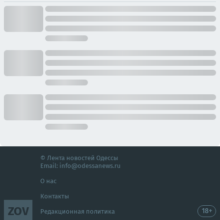
© Лента новостей Одессы
Email:
info@odessanews.ru
О нас
Контакты
ZOV
18+
Редакционная политика