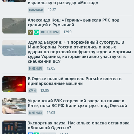
израильскую разведку «Моссад»
12:37
ПАБЛИКИ
Александр Коц: «Герань» вынесла РЛС под
границей с Румынией
12:10
ВОЕНКОРЫ
Эдуард Басурин: + 1 поражённый сухогруз.. В
Минобороны России отчитались о новых
ударах по портовой инфраструктуре и морским
судам Украины, которые активно участвуют в
снабжении ВСУ
12:05
МНЕНИЯ
В Одессе пьяный водитель Porsche влетел в
припаркованные машины
12:05
СМИ
Украинский БЭК сгоревший вчера на пляже в
Ялте, пока ВС РФ били сухогрузы под Одессой
12:05
МНЕНИЯ
Экспортная пауза. Насколько опасна остановка
«Большой Одессы»?