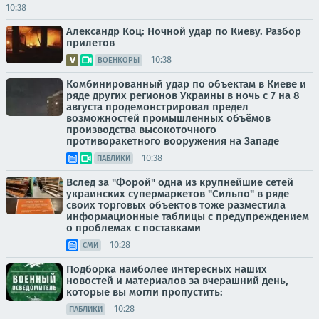
10:38
Александр Коц: Ночной удар по Киеву. Разбор
прилетов
10:38
ВОЕНКОРЫ
Комбинированный удар по объектам в Киеве и
ряде других регионов Украины в ночь с 7 на 8
августа продемонстрировал предел
возможностей промышленных объёмов
производства высокоточного
противоракетного вооружения на Западе
10:38
ПАБЛИКИ
Вслед за "Форой" одна из крупнейшие сетей
украинских супермаркетов "Сильпо" в ряде
своих торговых объектов тоже разместила
информационные таблицы с предупреждением
о проблемах с поставками
10:28
СМИ
Подборка наиболее интересных наших
новостей и материалов за вчерашний день,
которые вы могли пропустить:
10:28
ПАБЛИКИ