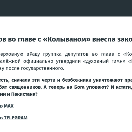
ов во главе с «Колываном» внесла зак
ерховную зРаду группка депутатов во главе с «Ко
алёжной официально утвердили «духовный гимн» «Б
зу после государственного.
есть, сначала эти черти и безбожники уничтожают пр
бят священников. А теперь на Бога уповают? И кстати
ии и Пакистана?
в МАХ
в TELEGRAM