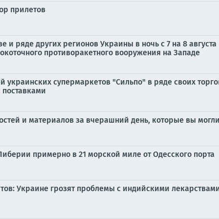
бор прилетов
е и ряде других регионов Украины в ночь с 7 на 8 авгус
коточного противоракетного вооружения на Западе
ей украинских супермаркетов "Сильпо" в ряде своих тор
с поставками
стей и материалов за вчерашний день, которые вы могли
Либерии примерно в 21 морской миле от Одесского порта
ртов: Украине грозят проблемы с индийскими лекарствам