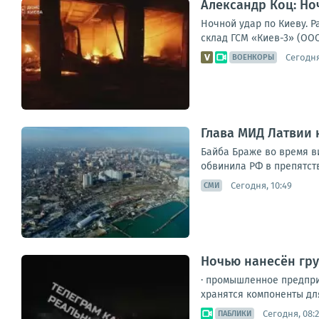
Александр Коц: Но
Ночной удар по Киеву. 
склад ГСМ «Киев-3» (ООО
Сегодня
ВОЕНКОРЫ
Глава МИД Латвии 
Байба Браже во время ви
обвинила РФ в препятст
Сегодня, 10:49
СМИ
Ночью нанесён гр
· промышленное предпри
хранятся компоненты для
Сегодня, 08:
ПАБЛИКИ