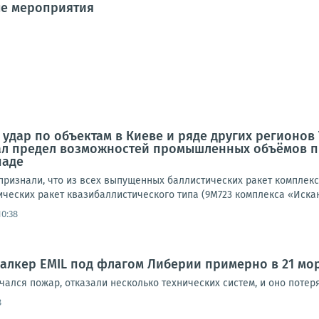
ые мероприятия
дар по объектам в Киеве и ряде других регионов У
л предел возможностей промышленных объёмов п
паде
признали, что из всех выпущенных баллистических ракет комплекс
ических ракет квазибаллистического типа (9М723 комплекса «Иска
10:38
алкер EMIL под флагом Либерии примерно в 21 мор
чался пожар, отказали несколько технических систем, и оно потер
8