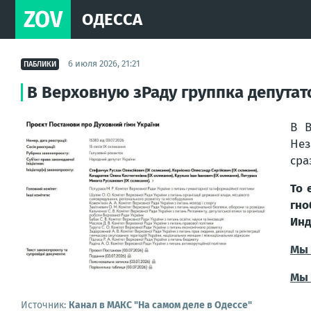
ZOV
ОДЕССА
6 июля 2026, 21:21
ПАБЛИКИ
В Верховную зРаду группка депутат
В В
Нез
сра
То 
гно
Инд
Мы 
Мы 
Источник:
Канал в МАКС "На самом деле в Одессе"