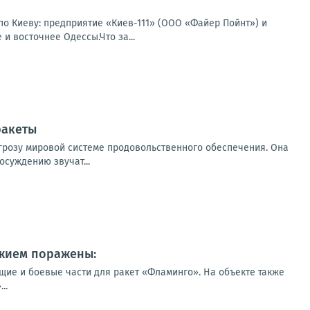
по Киеву: предприятие «Киев-111» (ООО «Файер Пойнт») и
и восточнее Одессы.Что за...
ракеты
угрозу мировой системе продовольственного обеспечения. Она
суждению звучат...
ужием поражены:
ие и боевые части для ракет «Фламинго». На объекте также
..