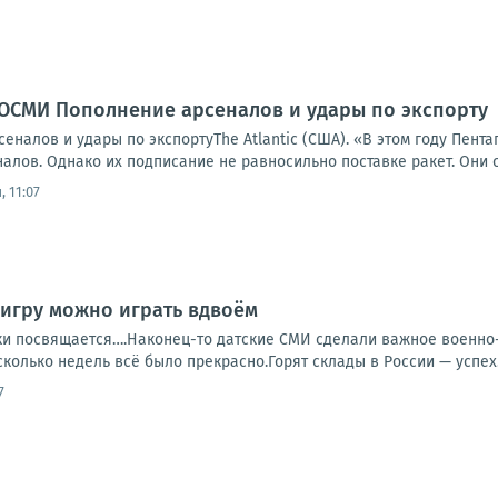
ОСМИ Пополнение арсеналов и удары по экспорту
налов и удары по экспортуThe Atlantic (США). «В этом году Пент
лов. Однако их подписание не равносильно поставке ракет. Они о
 11:07
у игру можно играть вдвоём
ки посвящается….Наконец-то датские СМИ сделали важное военно-а
сколько недель всё было прекрасно.Горят склады в России — успех
7