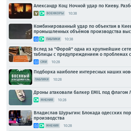
Александр Коц: Ночной удар по Киеву. Раз
10:38
ВОЕНКОРЫ
Комбинированный удар по объектам в Киев
промышленных объёмов производства высо
10:38
ПАБЛИКИ
Вслед за "Форой" одна из крупнейшие сет
таблицы с предупреждением о проблемах 
10:28
СМИ
Подборка наиболее интересных наших ново
10:28
ПАБЛИКИ
Дроны атаковали балкер EMIL под флагом 
10:28
МНЕНИЯ
Владислав Шурыгин: Блокада одесских по
производства
10:28
МНЕНИЯ