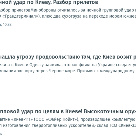
чной удар по Киеву. Разбор прилетов
Разбор прилетовМинобороны отчиталось за ночной групповой удар 
 «Грандтерминал»), плюс два сухогруза на переходе морем южнее 
, 10:38
нашла угрозу продовольствию там, где Киев возит 
зита в Киев и Одессу заявила, что конфликт на Украине создает 
вовании экспорту через Черное море. Призывы к международному о
упповой удар по целям в Киеве! Высокоточным ор
ятие «Киев-111» (ООО «Файер Пойнт»), производящее комплектующ
 изготовления твердотопливных ускорителей;· склад ГСМ «Киев-3».
24