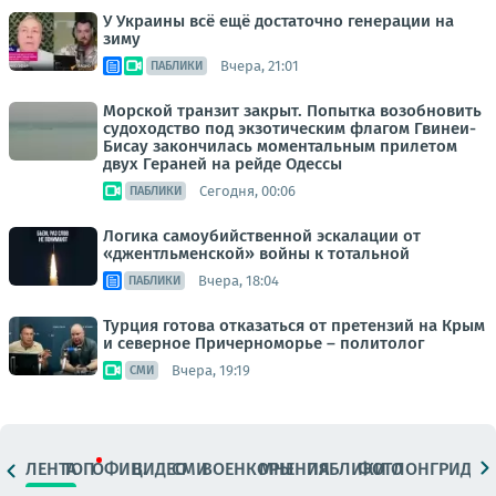
У Украины всё ещё достаточно генерации на
зиму
Вчера, 21:01
ПАБЛИКИ
Морской транзит закрыт. Попытка возобновить
судоходство под экзотическим флагом Гвинеи-
Бисау закончилась моментальным прилетом
двух Гераней на рейде Одессы
Сегодня, 00:06
ПАБЛИКИ
Логика самоубийственной эскалации от
«джентльменской» войны к тотальной
Вчера, 18:04
ПАБЛИКИ
Турция готова отказаться от претензий на Крым
и северное Причерноморье – политолог
Вчера, 19:19
СМИ
ЛЕНТА
ТОП
ОФИЦ.
ВИДЕО
СМИ
ВОЕНКОРЫ
МНЕНИЯ
ПАБЛИКИ
ФОТО
ЛОНГРИДЫ