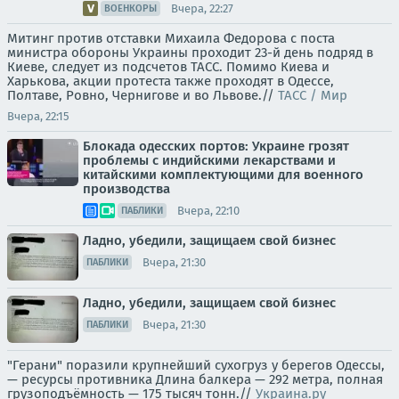
Вчера, 22:27
ВОЕНКОРЫ
Митинг против отставки Михаила Федорова с поста
министра обороны Украины проходит 23-й день подряд в
Киеве, следует из подсчетов ТАСС. Помимо Киева и
Харькова, акции протеста также проходят в Одессе,
Полтаве, Ровно, Чернигове и во Львове.//
ТАСС / Мир
Вчера, 22:15
Блокада одесских портов: Украине грозят
проблемы с индийскими лекарствами и
китайскими комплектующими для военного
производства
Вчера, 22:10
ПАБЛИКИ
Ладно, убедили, защищаем свой бизнес
Вчера, 21:30
ПАБЛИКИ
Ладно, убедили, защищаем свой бизнес
Вчера, 21:30
ПАБЛИКИ
"Герани" поразили крупнейший сухогруз у берегов Одессы,
— ресурсы противника Длина балкера — 292 метра, полная
грузоподъёмность — 175 тысяч тонн.//
Украина.ру