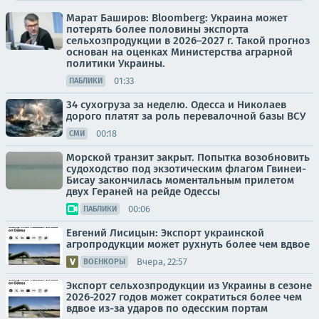
Марат Баширов: Bloomberg: Украина может
потерять более половины экспорта
сельхозпродукции в 2026–2027 г. Такой прогноз
основан на оценках Министерства аграрной
политики Украины.
01:33
ПАБЛИКИ
34 сухогруза за неделю. Одесса и Николаев
дорого платят за роль перевалочной базы ВСУ
00:18
СМИ
Морской транзит закрыт. Попытка возобновить
судоходство под экзотическим флагом Гвинеи-
Бисау закончилась моментальным прилетом
двух Гераней на рейде Одессы
00:06
ПАБЛИКИ
Евгений Лисицын: Экспорт украинской
агропродукции может рухнуть более чем вдвое
Вчера, 22:57
ВОЕНКОРЫ
Экспорт сельхозпродукции из Украины в сезоне
2026-2027 годов может сократиться более чем
вдвое из-за ударов по одесским портам