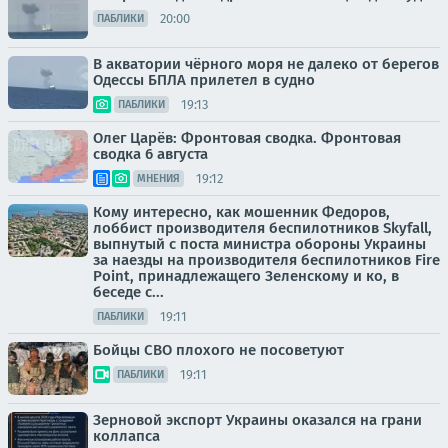
20:00
ПАБЛИКИ
В акватории чёрного моря не далеко от берегов
Одессы БПЛА прилетел в судно
19:13
ПАБЛИКИ
Олег Царёв: Фронтовая сводка. Фронтовая
сводка 6 августа
19:12
МНЕНИЯ
Кому интересно, как мошенник Федоров,
лоббист производителя беспилотников Skyfall,
выпнутый с поста министра обороны Украины
за наезды на производителя беспилотников Fire
Point, принадлежащего Зеленскому и ко, в
беседе с...
19:11
ПАБЛИКИ
Бойцы СВО плохого не посоветуют
19:11
ПАБЛИКИ
Зерновой экспорт Украины оказался на грани
коллапса