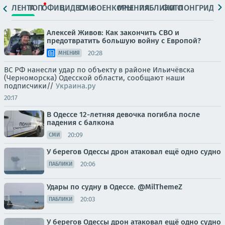
ЛЕНТА
ТОП
ОФИЦ.
ВИДЕО
СМИ
ВОЕНКОРЫ
МНЕНИЯ
ПАБЛИКИ
ФОТО
ЛОНГРИДЫ
Алексей Живов: Как закончить СВО и
предотвратить большую войну с Европой?
20:28
МНЕНИЯ
ВС РФ нанесли удар по объекту в районе Ильичёвска
(Черноморска) Одесской области, сообщают наши
подписчики//
Украина.ру
20:17
В Одессе 12-летняя девочка погибла после
падения с балкона
20:09
СМИ
У берегов Одессы дрон атаковал ещё одно судно
20:06
ПАБЛИКИ
Удары по судну в Одессе. @MilThemeZ
20:03
ПАБЛИКИ
У берегов Одессы дрон атаковал ещё одно судно