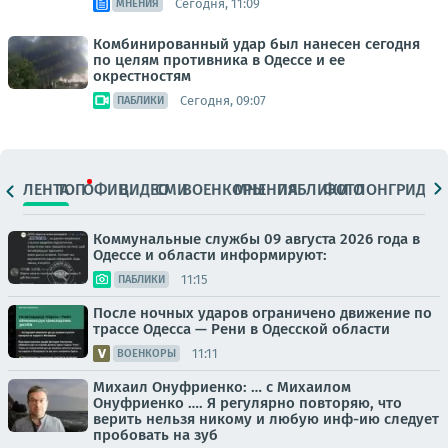
Сегодня, 11:09
МНЕНИЯ
Комбинированный удар был нанесен сегодня
по целям противника в Одессе и ее
окрестностям
Сегодня, 09:07
ПАБЛИКИ
ЛЕНТА
ТОП
ОФИЦ.
ВИДЕО
СМИ
ВОЕНКОРЫ
МНЕНИЯ
ПАБЛИКИ
ФОТО
ЛОНГРИДЫ
Коммунальные службы 09 августа 2026 года в
Одессе и области информируют:
11:15
ПАБЛИКИ
После ночных ударов ограничено движение по
трассе Одесса — Рени в Одесской области
11:11
ВОЕНКОРЫ
Михаил Онуфриенко: … с Михаилом
Онуфриенко …. Я регулярно повторяю, что
верить нельзя никому и любую инф-ию следует
пробовать на зуб