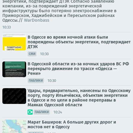
энергетики, подтверждает ДТЭК Согласно заявлению
компании, из-за повреждений энергетической
инфраструктуры было потеряно электроснабжение в
Приморском, Хаджибейском и Пересыпском районах
Одессы.//
WarDonbass
10:33
В Одессе во время ночной атаки были
повреждены объекты энергетики, подтверждает
ДТЭК
10:30
СМИ
В Одесской области из-за ночных ударов ВС РФ
перекрыто движение по трассе «Одесса —
Рени»
10:30
ПАБЛИКИ
Удары, предварительно, нанесены по Одесскому
порту, порту Ильичёвска, объектам энергетики
в Одессе и по цели в районе переправы в
Маяках Одесской области
10:24
ПАБЛИКИ
Марат Баширов: А больше других дорог и
мостов нет в Одессу