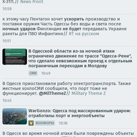
Х-31П.//
News Front
10:58
к этому часу Пентагон хочет
ускорить
производство и
поставки оружия Часть Одессы без воды и света после
ночных ударов
Финляндия
не будет
передавать Украине
ракеты для ПВО Инфантино//
RT на русском
10:51
В Одесской области из-за ночной атаки
ограничено движение по трассе "Одесса-Рени",
что сделало невозможным проезд к отдельным
пограничным переходам в Молдову
10:49
СМИ
В Одессе приостановили работу электротранспорта. Также
местные хохлоСМИ сообщили, что порт тоже не
функционирует.
@MilThemeZ
//
Military Theme Z
10:45
WarGonzo: Одесса под массированным ударом:
отработаны порт и энергообъекты
10:36
ВОЕНКОРЫ
В Одессе во время ночной атаки были повреждены объекты