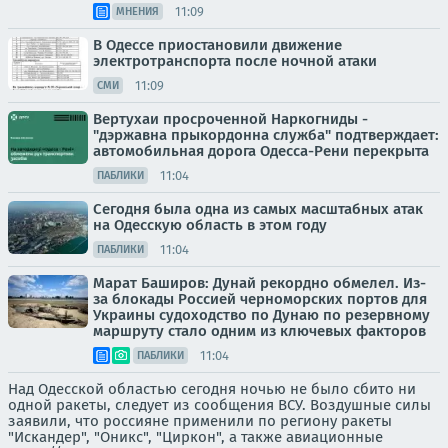
11:09
МНЕНИЯ
В Одессе приостановили движение
электротранспорта после ночной атаки
11:09
СМИ
Вертухаи просроченной Наркогниды -
"дэржавна прыкордонна служба" подтверждает:
автомобильная дорога Одесса-Рени перекрыта
11:04
ПАБЛИКИ
Сегодня была одна из самых масштабных атак
на Одесскую область в этом году
11:04
ПАБЛИКИ
Марат Баширов: Дунай рекордно обмелел. Из-
за блокады Россией черноморских портов для
Украины судоходство по Дунаю по резервному
маршруту стало одним из ключевых факторов
11:04
ПАБЛИКИ
Над Одесской областью сегодня ночью не было сбито ни
одной ракеты, следует из сообщения ВСУ. Воздушные силы
заявили, что россияне применили по региону ракеты
"Искандер", "Оникс", "Циркон", а также авиационные