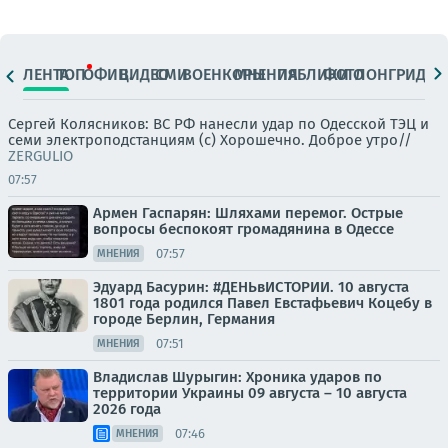
ЛЕНТА
ТОП
ОФИЦ.
ВИДЕО
СМИ
ВОЕНКОРЫ
МНЕНИЯ
ПАБЛИКИ
ФОТО
ЛОНГРИДЫ
Сергей Колясников: ВС РФ нанесли удар по Одесской ТЭЦ и
семи электроподстанциям (с) Хорошечно. Доброе утро//
ZERGULIO
07:57
Армен Гаспарян: Шляхами перемог. Острые
вопросы беспокоят громадянина в Одессе
07:57
МНЕНИЯ
Эдуард Басурин: #ДЕНЬвИСТОРИИ. 10 августа
1801 года родился Павел Евстафьевич Коцебу в
городе Берлин, Германия
07:51
МНЕНИЯ
Владислав Шурыгин: Хроника ударов по
территории Украины 09 августа – 10 августа
2026 года
07:46
МНЕНИЯ