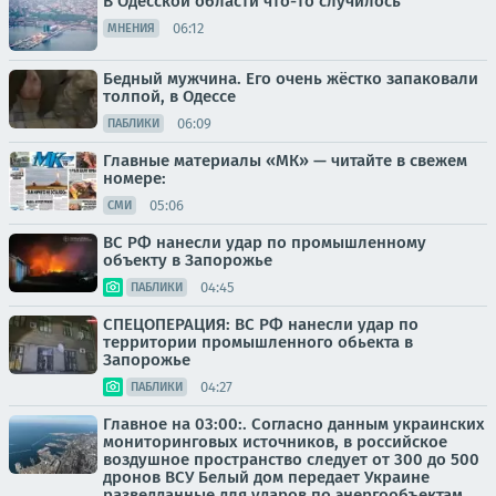
В Одесской области что-то случилось
06:12
МНЕНИЯ
Бедный мужчина. Его очень жёстко запаковали
толпой, в Одессе
06:09
ПАБЛИКИ
Главные материалы «МК» — читайте в свежем
номере:
05:06
СМИ
ВС РФ нанесли удар по промышленному
объекту в Запорожье
04:45
ПАБЛИКИ
СПЕЦОПЕРАЦИЯ: ВС РФ нанесли удар по
территории промышленного обьекта в
Запорожье
04:27
ПАБЛИКИ
Главное на 03:00:. Согласно данным украинских
мониторинговых источников, в российское
воздушное пространство следует от 300 до 500
дронов ВСУ Белый дом передает Украине
разведданные для ударов по энергообъектам