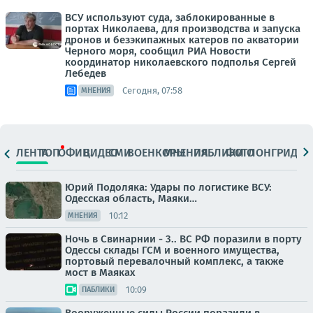
ВСУ используют суда, заблокированные в
портах Николаева, для производства и запуска
дронов и безэкипажных катеров по акватории
Черного моря, сообщил РИА Новости
координатор николаевского подполья Сергей
Лебедев
Сегодня, 07:58
МНЕНИЯ
ЛЕНТА
ТОП
ОФИЦ.
ВИДЕО
СМИ
ВОЕНКОРЫ
МНЕНИЯ
ПАБЛИКИ
ФОТО
ЛОНГРИДЫ
Юрий Подоляка: Удары по логистике ВСУ:
Одесская область, Маяки…
10:12
МНЕНИЯ
Ночь в Свинарнии - 3.. ВС РФ поразили в порту
Одессы склады ГСМ и военного имущества,
портовый перевалочный комплекс, а также
мост в Маяках
10:09
ПАБЛИКИ