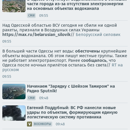
части города из-за отсутствия электроэнергии
на основных объектах водоканала
09:55
СМИ
Над Одесской областью ВСУ сегодня не сбили ни одной
ракеты, признали в Воздушных силах Украины
https://max.ru/belarusian_silovik
//
Белорусский силовик
09:55
В большей части Одессы нет воды:
обесточены
крупнейшие
объекты водоканала. Об этом пишут местные группы. Также
не работает электротранспорт. Ранее
сообщалось
, что
Одесса после ночных прилётов осталась без света//
RT на
русском
09:55
Начинаем "Зарядку с Шейхом Тамиром" на
Радио Sputnik!
09:48
СМИ
Евгений Поддубный: ВС РФ нанесли новые
удары по объектам, формирующим единую
логистическую систему противника
09:48
ВОЕНКОРЫ