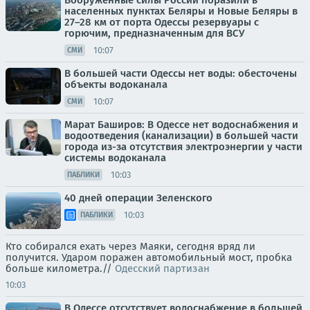
Вооруженные силы России поразили в
населенных пунктах Беляры и Новые Беляры в
27–28 км от порта Одессы резервуары с
горючим, предназначенным для ВСУ
10:07
СМИ
В большей части Одессы нет воды: обесточены
объекты водоканала
10:07
СМИ
Марат Баширов: В Одессе нет водоснабжения и
водоотведения (канализации) в большей части
города из-за отсутствия электроэнергии у части
системы водоканала
10:03
ПАБЛИКИ
40 дней операции Зеленского
10:03
ПАБЛИКИ
Кто собирался ехать через Маяки, сегодня вряд ли
получится. Ударом поражен автомобильный мост, пробка
больше километра.//
Одесский партизан
10:03
В Одессе отсутствует водоснабжение в большей