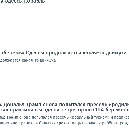
у Одессы корабль
побережья Одессы продолжается какая-то движуха
должается какая-то движуха
. Дональд Трамп снова попытался пресечь «родиль
тив практики въезда на территорию США беременн
ьд Трамп снова попытался пресечь «родильный туризм» и подписа
ных иностранок на больших сроках. Ведь по закону ребёнок, рожд