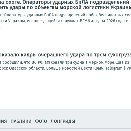
на охоте. Операторы ударных БпЛА подразделений
ть удары по объектам морской логистики Украины
теОператоры ударных БпЛА подразделений войск беспилотных си
ки Украины, использующейся в нуждах ВСУ.6 августа 2026 года в пе
1
казало кадры вчерашнего удара по трем сухогруз
 сообщили, что ВС РФ атаковали три судна в Черном море. Два из
ск Одесской области. Больше новостей Вести Крым: Telegram | VK | 
НИЯ
ПАБЛИКИ
ФОТО
ЛОНГРИДЫ