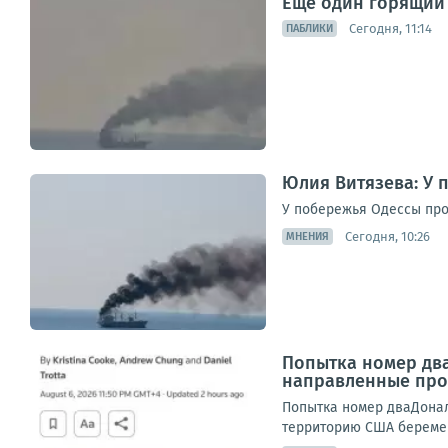
Еще один горящий 
Сегодня, 11:14
ПАБЛИКИ
Юлия Витязева: У 
У побережья Одессы про
Сегодня, 10:26
МНЕНИЯ
Попытка номер два
направленные про
Попытка номер дваДонал
территорию США беремен