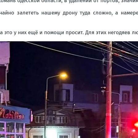
хомань одесской области, в удалении от портов, значи
чайно залететь нашему дрону туда сложно, а намер
 за это у них ещё и помощи просит. Для этих негодяев 