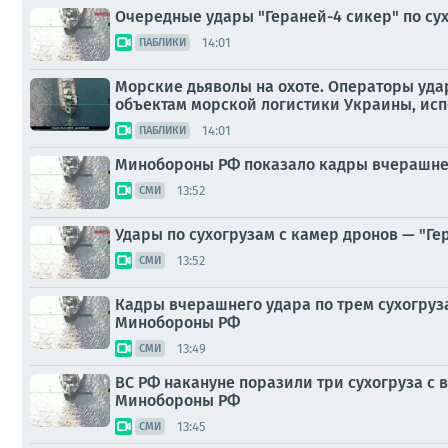
Очередные удары "Гераней-4 сикер" по су
14:01
ПАБЛИКИ
Морские дьяволы на охоте. Операторы уд
объектам морской логистики Украины, ис
14:01
ПАБЛИКИ
Минобороны РФ показало кадры вчерашнег
13:52
СМИ
Удары по сухогрузам с камер дронов — "Ге
13:52
СМИ
Кадры вчерашнего удара по трем сухогруз
Минобороны РФ
13:49
СМИ
ВС РФ накануне поразили три сухогруза с
Минобороны РФ
13:45
СМИ