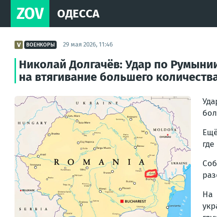
ZOV
ОДЕССА
29 мая 2026, 11:46
ВОЕНКОРЫ
Николай Долгачёв: Удар по Румыни
на втягивание большего количества
Уда
бол
Ещё
где
Соб
раз
На 
укр