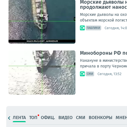
Морские дьяволы 
продолжают наноси
Морские дьяволы на охо
объектам морской логисти
Сегодня, 14:0
ПАБЛИКИ
Минобороны РФ по
Накануне в министерстве
причала в порту Черномор
Сегодня, 13:52
СМИ
ЛЕНТА
ТОП
ОФИЦ.
ВИДЕО
СМИ
ВОЕНКОРЫ
МНЕ