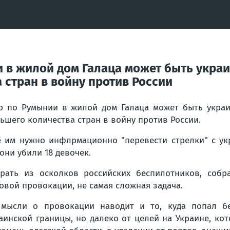
и в жилой дом Галаца может быть укра
 стран в войну против России
р по Румынии в жилой дом Галаца может быть украи
ьшего количества стран в войну против России.
 им нужно инфлрмационно "перевести стрелки" с укр
 они убили 18 девочек.
рать из осколков российских беспилотников, собр
овой провокации, не самая сложная задача.
мысли о провокации наводит и то, куда попал бе
аинской границы, но далеко от целей на Украине, ко