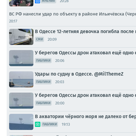
20:28
МНЕНИЯ
ВС РФ нанесли удар по объекту в районе Ильичёвска (Че
20:17
В Одессе 12-летняя девочка погибла после
20:09
СМИ
У берегов Одессы дрон атаковал ещё одно 
20:06
ПАБЛИКИ
Удары по судну в Одессе. @MilThemeZ
20:03
ПАБЛИКИ
У берегов Одессы дрон атаковал ещё одно 
20:00
ПАБЛИКИ
В акватории чёрного моря не далеко от бе
19:13
ПАБЛИКИ