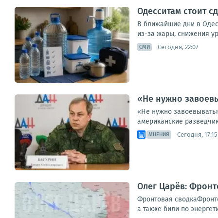
Одесситам стоит с
В ближайшие дни в Одес
из-за жары, снижения ур
Сегодня, 22:07
СМИ
«Не нужно завоевы
«Не нужно завоевывать»
американские разведчик
Сегодня, 17:15
МНЕНИЯ
Олег Царёв: Фронт
Фронтовая сводкаФронто
а также били по энергет