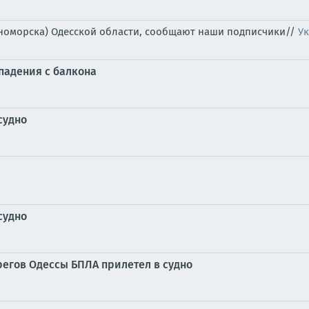
рноморска) Одесской области, сообщают наши подписчики//
Ук
 падения с балкона
судно
судно
регов Одессы БПЛА прилетел в судно