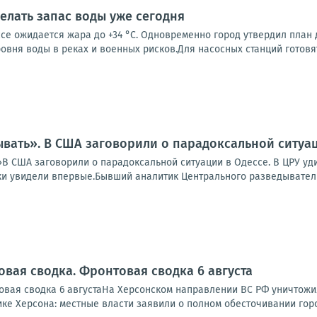
делать запас воды уже сегодня
се ожидается жара до +34 °C. Одновременно город утвердил план
овня воды в реках и военных рисков.Для насосных станций готовят.
вать». В США заговорили о парадоксальной ситуац
В США заговорили о парадоксальной ситуации в Одессе. В ЦРУ уди
и увидели впервые.Бывший аналитик Центрального разведывательн
овая сводка. Фронтовая сводка 6 августа
вая сводка 6 августаНа Херсонском направлении ВС РФ уничтожи
ике Херсона: местные власти заявили о полном обесточивании города