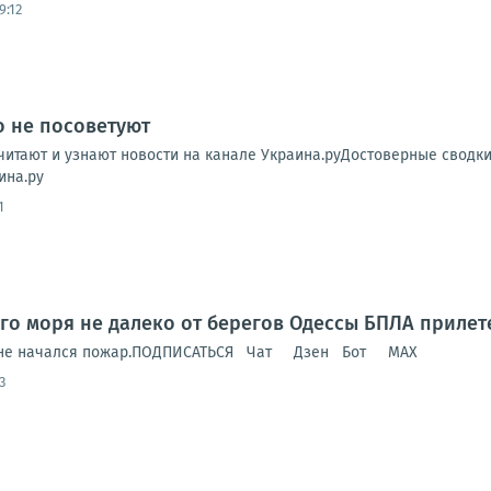
9:12
о не посоветуют
читают и узнают новости на канале Украина.руДостоверные сводк
ина.ру
1
го моря не далеко от берегов Одессы БПЛА прилет
удне начался пожар.ПОДПИСАТЬСЯ Чат Дзен Бот MAX
3