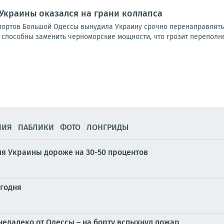
Украины оказался на грани коллапса
портов Большой Одессы вынудила Украину срочно перенаправлять 
 способны заменить черноморские мощности, что грозит переполне
НИЯ
ПАБЛИКИ
ФОТО
ЛОНГРИДЫ
ля Украины дороже на 30-50 процентов
егодня
недалеко от Одессы – на борту вспыхнул пожар