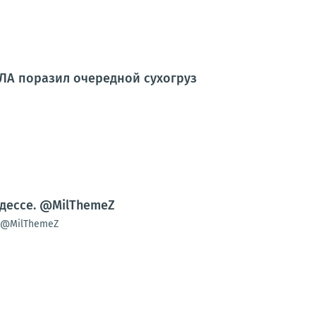
ЛА поразил очередной сухогруз
Одессе. @MilThemeZ
е@MilThemeZ