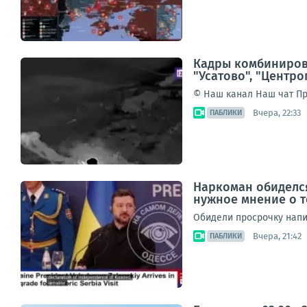
Кадры комбиниров
"Усатово", "Центро
© Наш канал Наш чат Про
Вчера, 22:33
ПАБЛИКИ
Наркоман обиделся
нужное мнение о т
Обидели просрочку напи
Вчера, 21:42
ПАБЛИКИ