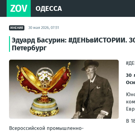
ZOV
ОДЕССА
30 мая 2026, 07:51
МНЕНИЯ
Эдуард Басурин: #ДЕНЬвИСТОРИИ. 30
Петербург
#Д
30 
Осн
Юн
ком
Евр
В 1
Всероссийской промышленно-