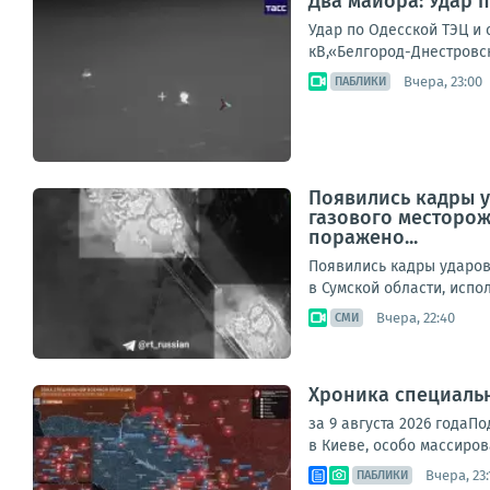
Два майора: Удар 
Удар по Одесской ТЭЦ и 
кВ,«Белгород-Днестровск
Вчера, 23:00
ПАБЛИКИ
Появились кадры у
газового месторож
поражено...
Появились кадры ударов
в Сумской области, испо
Вчера, 22:40
СМИ
Хроника специаль
за 9 августа 2026 года
в Киеве, особо массиров
Вчера, 23:
ПАБЛИКИ