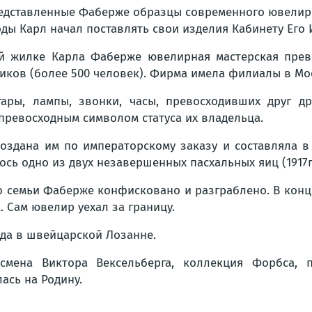
представленные Фаберже образцы современного ювелир
оды Карл начал поставлять свои изделия Кабинету Его
ой жилке Карла Фаберже ювелирная мастерская прев
ков (более 500 человек). Фирма имела филиалы в Мос
ары, лампы, звонки, часы, превосходивших друг др
превосходным символом статуса их владельца.
оздана им по императорскому заказу и составляла в
сь одно из двух незавершенных пасхальных яиц (1917г.
семьи Фаберже конфисковано и разграблено. В конце
 Сам ювелир уехал за границу.
ода в швейцарской Лозанне.
несмена Виктора Вексельберга, коллекция Форбса, 
ась на Родину.