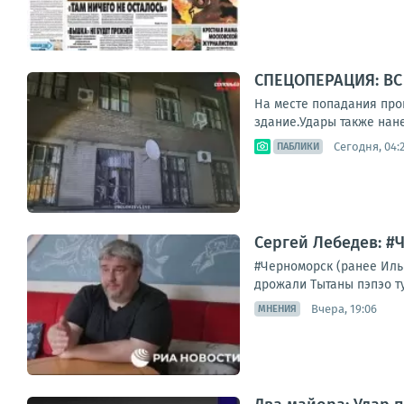
СПЕЦОПЕРАЦИЯ: ВС
На месте попадания про
здание.Удары также нан
Сегодня, 04:
ПАБЛИКИ
Сергей Лебедев: #
#Черноморск (ранее Ильи
дрожали Тытаны пэпэо ту
Вчера, 19:06
МНЕНИЯ