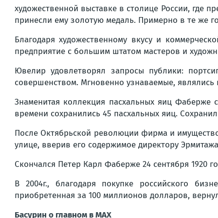
художественной выставке в столице России, где 
принесли ему золотую медаль. Примерно в те же г
Благодаря художественному вкусу и коммерческ
предприятие с большим штатом мастеров и художни
Ювелир удовлетворял запросы публики: портсиг
совершенством. Мгновенно узнаваемые, являлись 
Знаменитая коллекция пасхальных яиц Фаберже с
времени сохранились 45 пасхальных яиц. Сохранило
После Октябрьской революции фирма и имущество 
улице, вверив его содержимое директору Эрмитажа.
Скончался Петер Карл Фаберже 24 сентября 1920 г
В 2004г., благодаря покупке российского биз
приобретенная за 100 миллионов долларов, вернул
Басурин о главном в
МАX