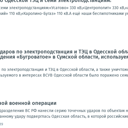
по Одесской ТЭЦ и семи электроподстанциям:
семи электроподстанциям:«Усатово» 330 кВ,«Центрополит» 330 кВ,«
ий» 110 кВ,«Каролино-Бугаз» 110 кВ.А ещё наши беспилотниками у
даров по электроподстанция и ТЭЦ в Одесской обл
дения «Бугроватое» в Сумской области, используе
 по электроподстанция и ТЭЦ в Одесской области, а также уничто
льзуемого в интересах ВСУВ Одесской области было поражено семь 
ной военной операции
Подразделения ВС РФ нанесли серию точечных ударов по объектам 
анному удару подверглась Одесская область, в которой российские
19