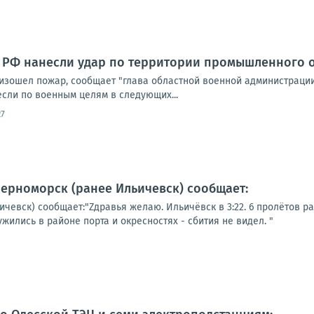
 РФ нанесли удар по территории промышленного о
изошел пожар, сообщает "глава областной военной администраци
если по военным целям в следующих...
27
Черноморск (ранее Ильичевск) сообщает:
чевск) сообщает:"Zдравья желаю. Ильичёвск в 3:22. 6 пролётов рак
жились в районе порта и окресностях - сбития не видел. "