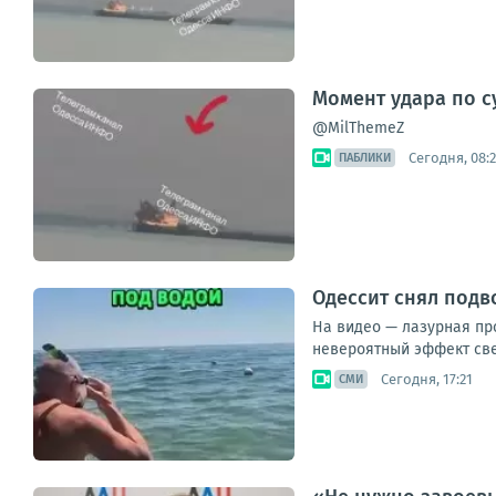
Момент удара по с
@MilThemeZ
Сегодня, 08:2
ПАБЛИКИ
Одессит снял под
На видео — лазурная пр
невероятный эффект свеч
Сегодня, 17:21
СМИ