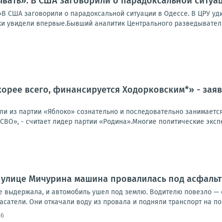
вать». В США заговорили о парадоксальной ситуац
В США заговорили о парадоксальной ситуации в Одессе. В ЦРУ уди
и увидели впервые.Бывший аналитик Центрального разведывательн
корее всего, финансируется Ходорковским*» - заяв
и из партии «Яблоко» сознательно и последовательно занимается
СВО», - считает лидер партии «Родина».Многие политические эксп
 улице Мичурина машина провалилась под асфаль
е выдержала, и автомобиль ушел под землю. Водителю повезло — о
асатели. Они откачали воду из провала и подняли транспорт на пове
46