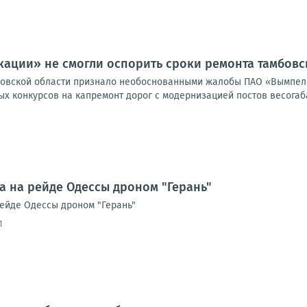
ции» не смогли оспорить сроки ремонта тамбовск
бовской области признало необоснованными жалобы ПАО «Вымпел
х конкурсов на капремонт дорог с модернизацией постов весогаба
а на рейде Одессы дроном "Герань"
рейде Одессы дроном "Герань"
1