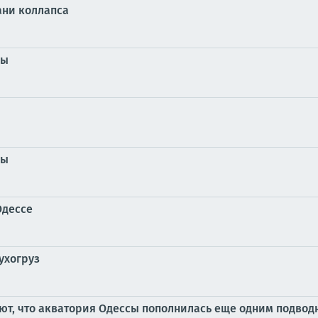
ани коллапса
сы
сы
Одессе
ухогруз
ют, что акватория Одессы пополнилась еще одним подвод