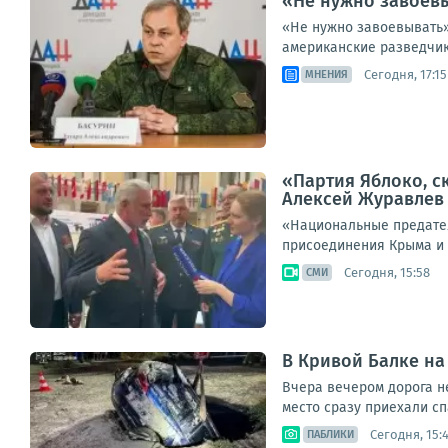
«Не нужно завоевы
«Не нужно завоевывать»
американские разведчик
Сегодня, 17:15
МНЕНИЯ
«Партия Яблоко, с
Алексей Журавлев
«Национальные предател
присоединения Крыма и 
Сегодня, 15:58
СМИ
В Кривой Балке на
Вчера вечером дорога н
место сразу приехали сп
Сегодня, 15:
ПАБЛИКИ