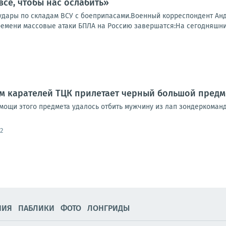
все, чтобы нас ослабить»
удары по складам ВСУ с боеприпасами.Военный корреспондент Андр
времени массовые атаки БПЛА на Россию завершатся:На сегодняшни
ам карателей ТЦК прилетает черный большой предм
омощи этого предмета удалось отбить мужчину из лап зондеркоман
2
НИЯ
ПАБЛИКИ
ФОТО
ЛОНГРИДЫ