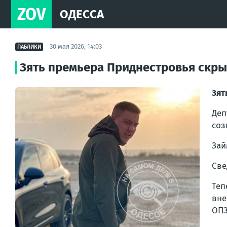
ZOV
ОДЕССА
30 мая 2026, 14:03
ПАБЛИКИ
Зять премьера Приднестровья скры
Зят
Деп
соз
Зай
Све
Теп
вне
ОПЗ