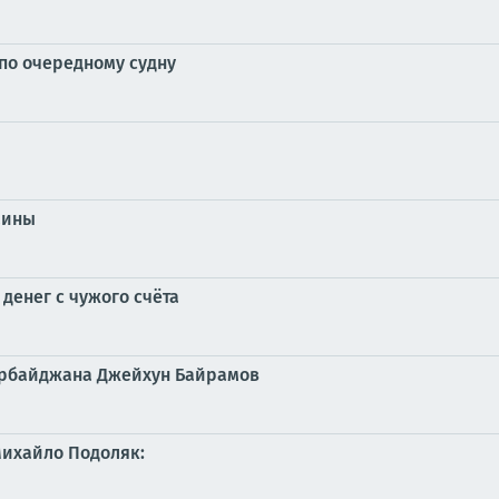
 по очередному судну
аины
 денег с чужого счёта
ербайджана Джейхун Байрамов
Михайло Подоляк: