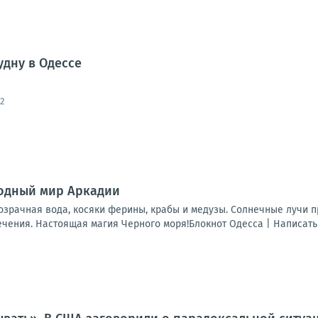
удну в Одессе
2
водный мир Аркадии
озрачная вода, косяки ферины, крабы и медузы. Солнечные лучи 
ения. Настоящая магия Черного моря!Блокнот Одесса | Написать н