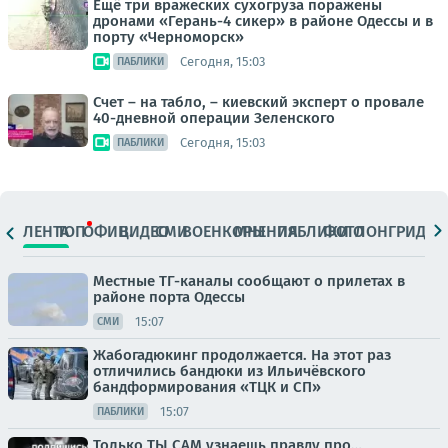
Ещё три вражеских сухогруза поражены
дронами «Герань-4 сикер» в районе Одессы и в
порту «Черноморск»
Сегодня, 15:03
ПАБЛИКИ
Счет – на табло, – киевский эксперт о провале
40-дневной операции Зеленского
Сегодня, 15:03
ПАБЛИКИ
ЛЕНТА
ТОП
ОФИЦ.
ВИДЕО
СМИ
ВОЕНКОРЫ
МНЕНИЯ
ПАБЛИКИ
ФОТО
ЛОНГРИДЫ
Местные ТГ-каналы сообщают о прилетах в
районе порта Одессы
15:07
СМИ
Жабогадюкинг продолжается. На этот раз
отличились бандюки из Ильичёвского
бандформирования «ТЦК и СП»
15:07
ПАБЛИКИ
Только ТЫ САМ узнаешь правду про…