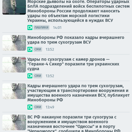
Морские дьяволы на охоте. Операторы ударных
БпЛА подразделений войск беспилотных систем
Минобороны России продолжают наносить
удары по объектам морской логистики
Украины, использующейся в нуждах ВСУ
14:01
ПАБЛИКИ
Минобороны РФ показало кадры вчерашнего
удара по трем сухогрузам ВСУ
13:52
СМИ
Удары по сухогрузам с камер дронов —
"Герани-4 Сикер" поразили три украинских
судна
13:52
СМИ
Кадры вчерашнего удара по трем сухогрузам,
участвующим в транспортировке вооружения и
имущества военного назначения ВСУ, публикует
Минобороны РФ
13:49
СМИ
ВС РФ накануне поразили три сухогруза с
вооружением и имуществом военного
назначения восточнее "Одессы" и в порту
"Черноморск", сообщили в Минобороны РФ