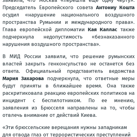
заявила, что Москва «перешла еще одну черту».
Председатель Европейского совета
Антониу Кошта
осудил «нарушение национального воздушного
пространства Румынии и международного права».
Глава европейской дипломатии
Кая Каллас
также
подчеркнула недопустимость «безнаказанного
нарушения воздушного пространства».
В МИД России заявили, что решение румынских
властей закрыть генконсульство не останется без
ответа. Официальный представитель ведомства
Мария Захарова
подчеркнула, что ответные меры
будут приняты в ближайшее время. Она также
раскритиковала реакцию европейских политиков на
инцидент с беспилотником. По ее мнению,
заявления из Брюсселя направлены на то, чтобы
отвлечь внимание от действий Киева.
«Эти брюссельские верещания нужны западникам
для отвода глаз от террористических преступлений