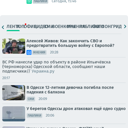
Сегодня, 15:46
ПАБЛИКИ
ЛЕНТА
ТОП
ОФИЦ.
ВИДЕО
СМИ
ВОЕНКОРЫ
МНЕНИЯ
ПАБЛИКИ
ФОТО
ЛОНГРИДЫ
Алексей Живов: Как закончить СВО и
предотвратить большую войну с Европой?
20:28
МНЕНИЯ
ВС РФ нанесли удар по объекту в районе Ильичёвска
(Черноморска) Одесской области, сообщают наши
подписчики//
Украина.ру
20:17
В Одессе 12-летняя девочка погибла после
падения с балкона
20:09
СМИ
У берегов Одессы дрон атаковал ещё одно судно
20:06
ПАБЛИКИ