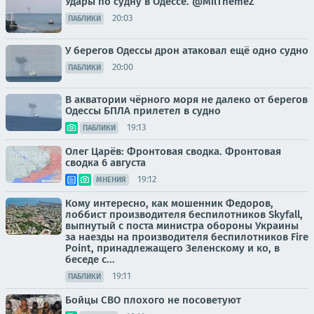
Удары по судну в Одессе. @MilThemeZ
20:03
ПАБЛИКИ
У берегов Одессы дрон атаковал ещё одно судно
20:00
ПАБЛИКИ
В акватории чёрного моря не далеко от берегов
Одессы БПЛА прилетел в судно
19:13
ПАБЛИКИ
Олег Царёв: Фронтовая сводка. Фронтовая
сводка 6 августа
19:12
МНЕНИЯ
Кому интересно, как мошенник Федоров,
лоббист производителя беспилотников Skyfall,
выпнутый с поста министра обороны Украины
за наезды на производителя беспилотников Fire
Point, принадлежащего Зеленскому и ко, в
беседе с...
19:11
ПАБЛИКИ
Бойцы СВО плохого не посоветуют