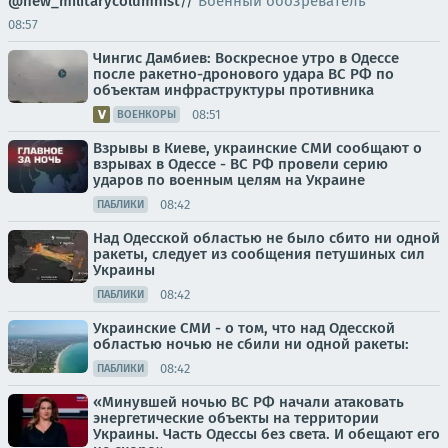
@new_militarycolumnist
//
Военный обозреватель
08:57
Чингис Дамбиев: Воскресное утро в Одессе
после ракетно-дронового удара ВС РФ по
объектам инфраструктуры противника
08:51
ВОЕНКОРЫ
Взрывы в Киеве, украинские СМИ сообщают о
взрывах в Одессе - ВС РФ провели серию
ударов по военным целям на Украине
08:42
ПАБЛИКИ
Над Одесской областью не было сбито ни одной
ракеты, следует из сообщения петушиных сил
Украины
08:42
ПАБЛИКИ
Украинские СМИ - о том, что над Одесской
областью ночью не сбили ни одной ракеты:
08:42
ПАБЛИКИ
«Минувшей ночью ВС РФ начали атаковать
энергетические объекты на территории
Украины. Часть Одессы без света. И обещают его