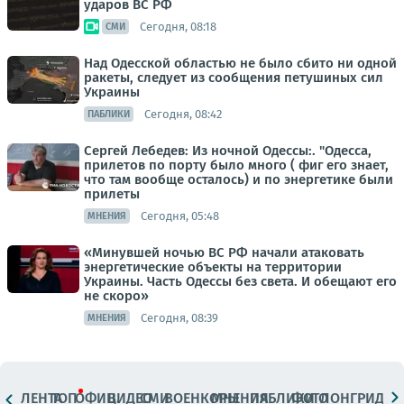
ударов ВС РФ
Сегодня, 08:18
СМИ
Над Одесской областью не было сбито ни одной
ракеты, следует из сообщения петушиных сил
Украины
Сегодня, 08:42
ПАБЛИКИ
Сергей Лебедев: Из ночной Одессы:. "Одесса,
прилетов по порту было много ( фиг его знает,
что там вообще осталось) и по энергетике были
прилеты
Сегодня, 05:48
МНЕНИЯ
«Минувшей ночью ВС РФ начали атаковать
энергетические объекты на территории
Украины. Часть Одессы без света. И обещают его
не скоро»
Сегодня, 08:39
МНЕНИЯ
ЛЕНТА
ТОП
ОФИЦ.
ВИДЕО
СМИ
ВОЕНКОРЫ
МНЕНИЯ
ПАБЛИКИ
ФОТО
ЛОНГРИДЫ