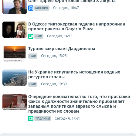
Олег Царёв: Фронтовая сводка 8 августа
Сегодня, 18:47
МНЕНИЯ
В Одессе тиктокерская гадалка напророчила
прилёт ракеты в Gagarin Plaza
Сегодня, 14:13
СМИ
Турция закрывает Дарданеллы
Сегодня, 15:25
СМИ
На Украине испугались истощения водных
ресурсов страны
Сегодня, 19:39
СМИ
Очередное доказательство того, что приставка
«экс» к должности значительно прибавляет
западным политикам здравого смысла и
правдивости их словам
Сегодня, 17:41
ПАБЛИКИ