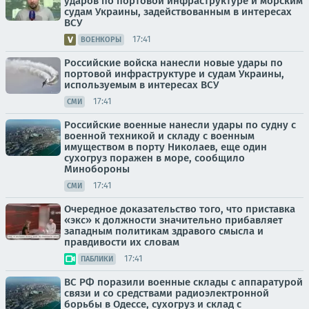
ударов по портовой инфраструктуре и морским
судам Украины, задействованным в интересах
ВСУ
17:41
ВОЕНКОРЫ
Российские войска нанесли новые удары по
портовой инфраструктуре и судам Украины,
используемым в интересах ВСУ
17:41
СМИ
Российские военные нанесли удары по судну с
военной техникой и складу с военным
имуществом в порту Николаев, еще один
сухогруз поражен в море, сообщило
Минобороны
17:41
СМИ
Очередное доказательство того, что приставка
«экс» к должности значительно прибавляет
западным политикам здравого смысла и
правдивости их словам
17:41
ПАБЛИКИ
ВС РФ поразили военные склады с аппаратурой
связи и со средствами радиоэлектронной
борьбы в Одессе, сухогруз и склад с