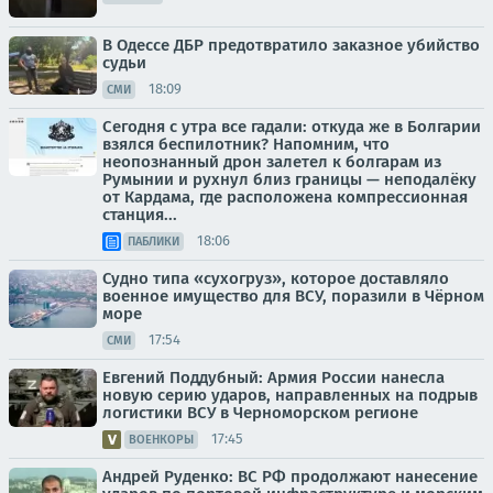
В Одессе ДБР предотвратило заказное убийство
судьи
18:09
СМИ
Сегодня с утра все гадали: откуда же в Болгарии
взялся беспилотник? Напомним, что
неопознанный дрон залетел к болгарам из
Румынии и рухнул близ границы — неподалёку
от Кардама, где расположена компрессионная
станция...
18:06
ПАБЛИКИ
Судно типа «сухогруз», которое доставляло
военное имущество для ВСУ, поразили в Чёрном
море
17:54
СМИ
Евгений Поддубный: Армия России нанесла
новую серию ударов, направленных на подрыв
логистики ВСУ в Черноморском регионе
17:45
ВОЕНКОРЫ
Андрей Руденко: ВС РФ продолжают нанесение