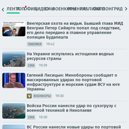
ЛЕНТА
ТОП
ОФИЦ.
ВИДЕО
СМИ
ВОЕНКОРЫ
МНЕНИЯ
ПАБЛИКИ
ФОТО
ЛОНГРИДЫ
Венгерская охота на ведьм. Бывший глава МИД
Венгрии Петер Сийярто попал под следствие,
его дело передано в главное управление
полиции Будапешта
19:42
ПАБЛИКИ
На Украине испугались истощения водных
ресурсов страны
19:39
СМИ
Евгений Лисицын: Минобороны сообщает о
массированных ударах по портовой
инфраструктуре и морским судам ВСУ на юге
Украины
19:30
ВОЕНКОРЫ
Войска России нанесли удар по сухогрузу с
военной техникой в Николаеве
19:30
СМИ
ВС России нанесли новые удары по портовой