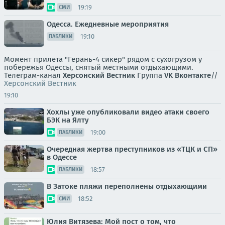
19:19
СМИ
Одесса. Ежедневные мероприятия
19:10
ПАБЛИКИ
Момент прилета "Герань-4 сикер" рядом с сухогрузом у
побережья Одессы, снятый местными отдыхающими.
Телеграм-канал
Херсонский Вестник
Группа
VK Вконтакте
//
Херсонский Вестник
19:10
Хохлы уже опубликовали видео атаки своего
БЭК на Ялту
19:00
ПАБЛИКИ
Очередная жертва преступников из «ТЦК и СП»
в Одессе
18:57
ПАБЛИКИ
В Затоке пляжи переполнены отдыхающими
18:52
СМИ
Юлия Витязева: Мой пост о том, что