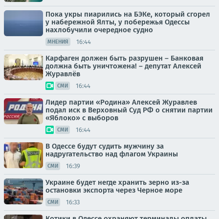
Пока укры пиарились на БЭКе, который сгорел
у набережной Ялты, у побережья Одессы
нахлобучили очередное судно
16:44
МНЕНИЯ
Карфаген должен быть разрушен – Банковая
должна быть уничтожена! – депутат Алексей
Журавлёв
16:44
СМИ
Лидер партии «Родина» Алексей Журавлев
подал иск в Верховный Суд РФ о снятии партии
«Яблоко» с выборов
16:44
СМИ
В Одессе будут судить мужчину за
надругательство над флагом Украины
16:39
СМИ
Украине будет негде хранить зерно из-за
остановки экспорта через Черное море
16:33
СМИ
Котики в Одессе охраняют терминалы оплаты