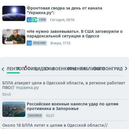
Фронтовая сводка за день от канала
"Украина.ру":
Сегодня, 00:16
СМИ
«Не нужно завоевывать». В США заговорили о
парадоксальной ситуации в Одессе
Вчера, 17:15
МНЕНИЯ
ЛЕНТА
ТОП
ОФИЦ.
ВИДЕО
СМИ
ВОЕНКОРЫ
МНЕНИЯ
ПАБЛИКИ
ФОТО
ЛОНГРИДЫ
БПЛА атакуют цели в Одесской области, в регионе работает
ПВО//
Украина.ру
02:45
Российские военные нанесли удар по целям
противника в Запорожье
02:21
ПАБЛИКИ
Около 18 БПЛА летят к целям в Одесской области//