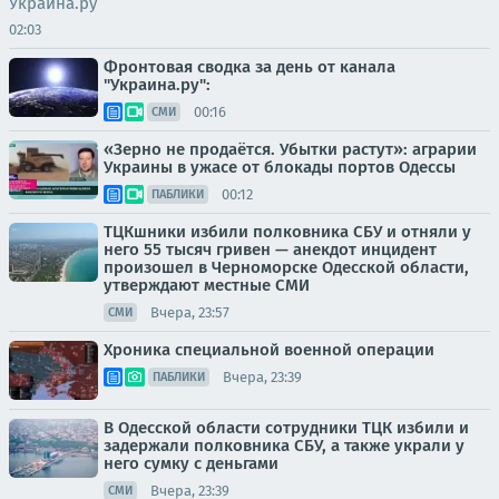
Украина.ру
02:03
Фронтовая сводка за день от канала
"Украина.ру":
00:16
СМИ
«Зерно не продаётся. Убытки растут»: аграрии
Украины в ужасе от блокады портов Одессы
00:12
ПАБЛИКИ
ТЦКшники избили полковника СБУ и отняли у
него 55 тысяч гривен — анекдот инцидент
произошел в Черноморске Одесской области,
утверждают местные СМИ
Вчера, 23:57
СМИ
Хроника специальной военной операции
Вчера, 23:39
ПАБЛИКИ
В Одесской области сотрудники ТЦК избили и
задержали полковника СБУ, а также украли у
него сумку с деньгами
Вчера, 23:39
СМИ