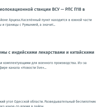
олокационной станции ВСУ — РЛС П18 в
йоне Арциза.Населённый пункт находится в южной части
и границы с Румынией, а значит...
лемы с индийскими лекарствами и китайскими
ми комплектующими для военного производства. Из-за
ире канала «Новости live»...
кий угол Одесской области. Разведывательный беспилотник
з какое-то время в район...