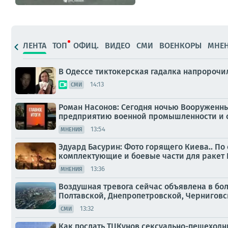
ЛЕНТА
ТОП
ОФИЦ.
ВИДЕО
СМИ
ВОЕНКОРЫ
МНЕ
В Одессе тиктокерская гадалка напророчил
14:13
СМИ
Роман Насонов: Сегодня ночью Вооруженн
предприятию военной промышленности и с
13:54
МНЕНИЯ
Эдуард Басурин: Фото горящего Киева.. П
комплектующие и боевые части для ракет
13:36
МНЕНИЯ
Воздушная тревога сейчас объявлена в бо
Полтавской, Днепропетровской, Черниговско
13:32
СМИ
Как послать ТЦКунов сексуально-пешеходн