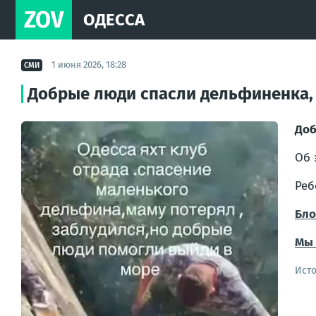
ZOV
ОДЕССА
1 июня 2026, 18:28
СМИ
Добрые люди спасли дельфиненка, 
Доб
Об 
Реб
Бло
Мы 
Ист