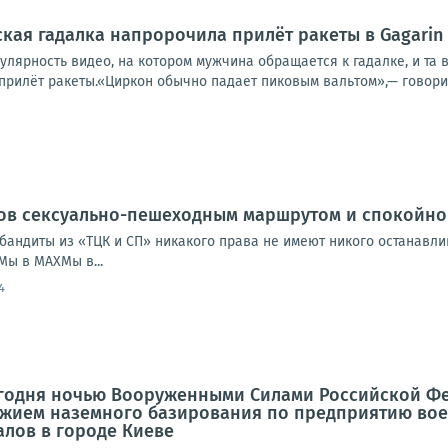
ская гадалка напророчила прилёт ракеты в Gagarin 
улярность видео, на котором мужчина обращается к гадалке, и та в
прилёт ракеты.«Циркон обычно падает пиковым вальтом»,— говоритс
ов сексуально-пешеходным маршрутом и спокойно
 бандиты из «ТЦК и СП» никакого права не имеют никого останавли
Мы в МАХМы в...
4
егодня ночью Вооруженными Силами Российской Фе
жием наземного базирования по предприятию вое
лов в городе Киеве