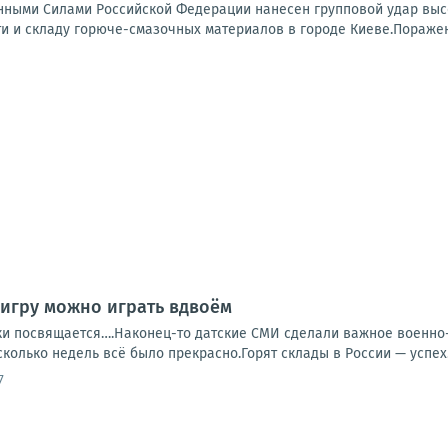
нными Силами Российской Федерации нанесен групповой удар вы
 и складу горюче-смазочных материалов в городе Киеве.Поражен
у игру можно играть вдвоём
ки посвящается….Наконец-то датские СМИ сделали важное военно-а
сколько недель всё было прекрасно.Горят склады в России — успех
7