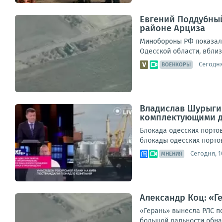
Евгений Поддубны
районе Арциза
Минобороны РФ показало
Одесской области, вблиз
Сегодня
ВОЕНКОРЫ
Владислав Шурыгин
комплектующими д
Блокада одесских порто
блокады одесских портов
Сегодня, 1
МНЕНИЯ
Александр Коц: «Г
«Герань» вынесла РЛС п
большой дальности обнар