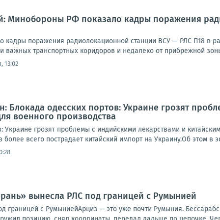
й: Минобороны РФ показало кадры поражения ради
 кадры поражения радиолокационной станции ВСУ — РЛС П18 в ра
и важных транспортных коридоров и недалеко от прибрежной зоны 
, 13:02
: Блокада одесских портов: Украине грозят проб
ля военного производства
в: Украине грозят проблемы с индийскими лекарствами и китайски
 более всего пострадает китайский импорт на Украину.Об этом в эф
0:28
ерань» вынесла РЛС под границей с Румынией
од границей с РумыниейАрциз — это уже почти Румыния. Бессарабс
ужил позицию, снял координаты, передал дальше по цепочке. Чере