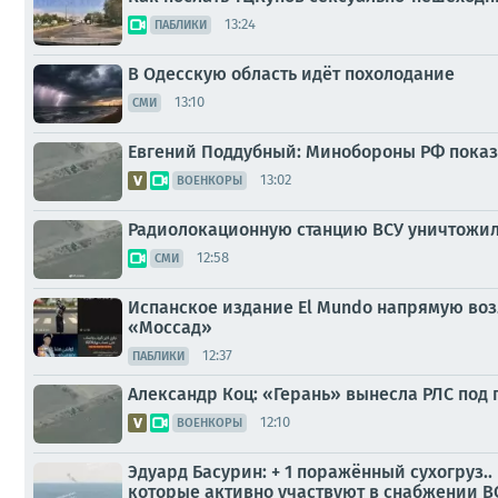
13:24
ПАБЛИКИ
В Одесскую область идёт похолодание
13:10
СМИ
Евгений Поддубный: Минобороны РФ показ
13:02
ВОЕНКОРЫ
Радиолокационную станцию ВСУ уничтожили
12:58
СМИ
Испанское издание El Mundo напрямую воз
«Моссад»
12:37
ПАБЛИКИ
Александр Коц: «Герань» вынесла РЛС под
12:10
ВОЕНКОРЫ
Эдуард Басурин: + 1 поражённый сухогруз.
которые активно участвуют в снабжении В