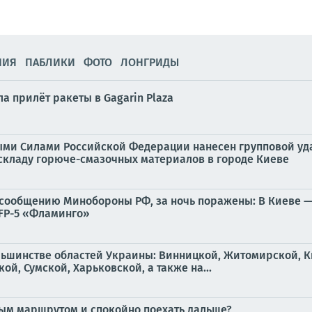
НИЯ
ПАБЛИКИ
ФОТО
ЛОНГРИДЫ
а прилёт ракеты в Gagarin Plaza
ыми Силами Российской Федерации нанесен групповой уд
кладу горюче-смазочных материалов в городе Киеве
о сообщению Минобороны РФ, за ночь поражены: В Киеве
 FP-5 «Фламинго»
льшинстве областей Украины: Винницкой, Житомирской, К
й, Сумской, Харьковской, а также на...
ым маршрутом и спокойно поехать дальше?