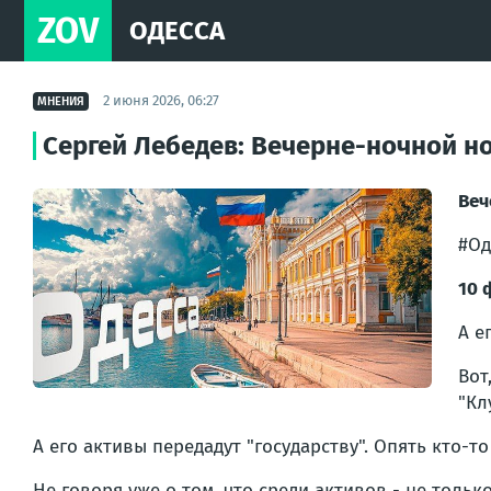
ZOV
ОДЕССА
2 июня 2026, 06:27
МНЕНИЯ
Сергей Лебедев: Вечерне-ночной н
Веч
#Од
10 
А е
Вот
"Кл
А его активы передадут "государству". Опять кто-т
Не говоря уже о том, что среди активов - не тольк