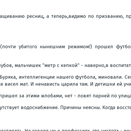
щиванию ресниц, а теперь,видимо по призванию, пр
а
(почти убитого нынешним режимом!) прошел футбол
лубов, мальчишек "метр с кепкой" - наверно,в воспита
Буряка, интеллигенции нашего футбола, миновали. Се
е висел мат. И ненависть царила там. И детишки ей уч
 пришел за этими жлобами, нет - ловят парней по улиц
утствует водоснабжение. Причины неясны. Когда восста
постирать. Не говоря уж о профессиях, где чистота - 