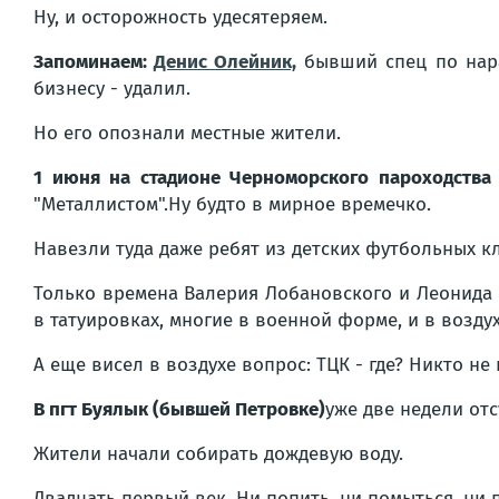
Ну, и осторожность удесятеряем.
Запоминаем:
Денис Олейник,
бывший спец по нара
бизнесу - удалил.
Но его опознали местные жители.
1 июня на стадионе Черноморского пароходств
"Металлистом".Ну будто в мирное времечко.
Навезли туда даже ребят из детских футбольных к
Только времена Валерия Лобановского и Леонида 
в татуировках, многие в военной форме, и в воздух
А еще висел в воздухе вопрос: ТЦК - где? Никто не
В пгт Буялык (бывшей Петровке)
уже две недели отс
Жители начали собирать дождевую воду.
Двадцать первый век. Ни попить, ни помыться, ни 