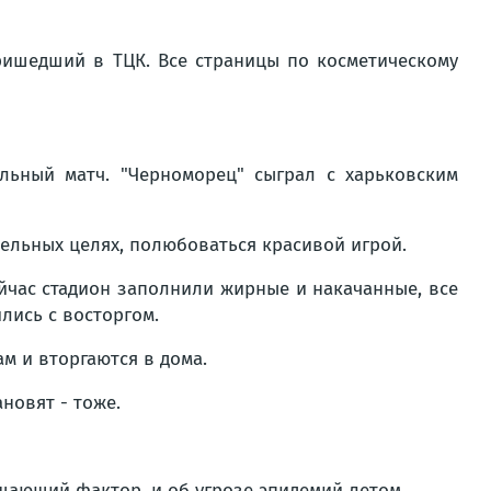
ишедший в ТЦК. Все страницы по косметическому
ьный матч. "Черноморец" сыграл с харьковским
тельных целях, полюбоваться красивой игрой.
йчас стадион заполнили жирные и накачанные, все
ились с восторгом.
ам и вторгаются в дома.
новят - тоже.
решающий фактор, и об угрозе эпидемий летом.