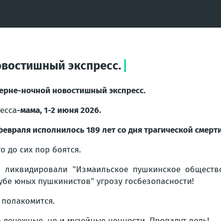
овостишный экспресс.
ерне-ночной новостишный экспресс.
есса
-мама, 1-2 июня 2026.
февраля исполнилось 189 лет со дня трагической смерти
го до сих пор боятся.
, ликвидировали "Измаильское пушкинское общество
убе юных пушкинистов" угрозу госбезопасности!
о полакомится.
о денежные, но и музейные ценности. Пропадут ведь!