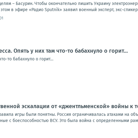
елям – Басурин. Чтобы окончательно лишить Украину электроэнер
 этом в эфире «Радио Sputnik» заявил военный эксперт, экс-спикер
01
сса. Опять у них там что-то бабахнуло о горит…
 что-то бабахнуло о горит…
венной эскалации от «джентльменской» войны к т
равила игры были понятны. Россия ограничивалась атаками на объ
ные с боеспособностью ВСУ. Это была война с определенными рамк