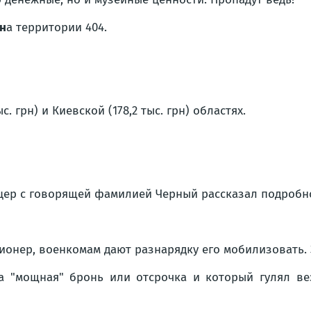
 н
а территории 404.
 грн) и Киевской (178,2 тыс. грн) областях.
вицер с говорящей фамилией Черный рассказал подробн
ионер, военкомам дают разнарядку его мобилизовать. 
ла "мощная" бронь или отсрочка и который гулял вез