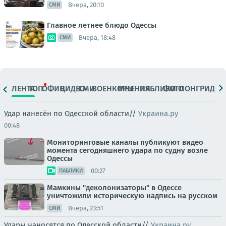
Вчера, 20:10
СМИ
Главное летнее блюдо Одессы
Вчера, 18:48
СМИ
ЛЕНТА
ТОП
ОФИЦ.
ВИДЕО
СМИ
ВОЕНКОРЫ
МНЕНИЯ
ПАБЛИКИ
ФОТО
ЛОНГРИДЫ
Удар нанесён по Одесской области//
Украина.ру
00:48
Мониторинговые каналы публикуют видео
момента сегодняшнего удара по судну возле
Одессы
00:27
ПАБЛИКИ
Мамкины "деколонизаторы" в Одессе
уничтожили историческую надпись на русском
Вчера, 23:51
СМИ
Удары наносятся по Одесской области//
Украина.ру