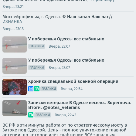
Вчера, 23:21
Моснейрофильм, г. Одесса. ©
Наш канал
Наш чат
//
ИЗНАНКА
Вчера, 23:18
У побережья Одессы все стабильно
Вчера, 23:07
ПАБЛИКИ
У побережья Одессы все стабильно
Вчера, 23:07
ПАБЛИКИ
Хроника специальной военной операции
Вчера, 22:54
ПАБЛИКИ
Записки ветерана: В Одессе весело.. Supernova.
Итоги. @notes_veterans
Вчера, 22:43
ПАБЛИКИ
ВС РФ в эти минуты работают по стратегическому мосту в
Затоке под Одессой. Цель - полное уничтожение главной
артерии, по которое идёт снабжение ВСУ западным