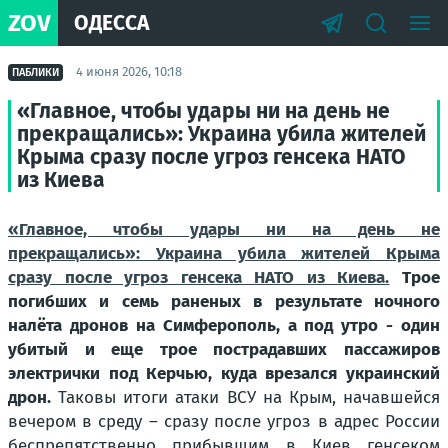
ZOV
ОДЕССА
4 июня 2026, 10:18
ПАБЛИКИ
«Главное, чтобы удары ни на день не
прекращались»: Украина убила жителей
Крыма сразу после угроз генсека НАТО
из Киева
«Главное, чтобы удары ни на день не
прекращались»: Украина убила жителей Крыма
сразу после угроз генсека НАТО из Киева.
Трое
погибших и семь раненых в результате ночного
налёта дронов на Симферополь, а под утро - один
убитый и еще трое пострадавших пассажиров
электрички под Керчью, куда врезался украинский
дрон.
Таковы итоги атаки ВСУ на Крым, начавшейся
вечером в среду – сразу после угроз в адрес России
беспрепятственно прибывшим в Киев генсеком