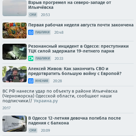
Взрыв прогремел на северо-западе от
Ильичёвска
20:53
СМИ
Первая рабочая неделя августа почти закончена
20:48
ПАБЛИКИ
Резонансный инцидент в Одессе: преступники
ТЦК силой задержали 19-летнего парня
20:33
ПАБЛИКИ
Алексей Живов: Как закончить СВО и
предотвратить большую войну с Европой?
20:28
МНЕНИЯ
ВС РФ нанесли удар по объекту в районе Ильичёвска
(Черноморска) Одесской области, сообщают наши
подписчики//
Украина.ру
20:17
В Одессе 12-летняя девочка погибла после
падения с балкона
20:09
СМИ