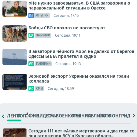
«Не нужно завоевывать». В США заговорили о
парадоксальной ситуации в Одессе
Сегодня, 17:15
МНЕНИЯ
Бойцы СВО плохого не посоветуют
Сегодня, 19:11
ПАБЛИКИ
В акватории чёрного моря не далеко от берегов
Одессы БПЛА прилетел в судно
Сегодня, 19:13
ПАБЛИКИ
Зерновой экспорт Украины оказался на грани
коллапса
Сегодня, 18:59
СМИ
ЛЕНТА
ТОП
ОФИЦ.
ВИДЕО
СМИ
ВОЕНКОРЫ
МНЕНИЯ
ПАБЛИКИ
ФОТО
ЛОНГРИДЫ
Сегодня 111 лет «Атаке мертвецов» и два года со
дня вторжения ВСУ в Курскую область