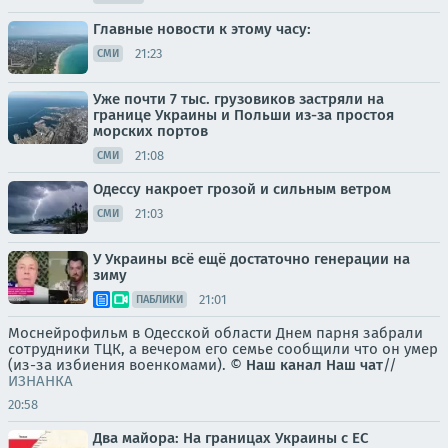
Главные новости к этому часу:
21:23
СМИ
Уже почти 7 тыс. грузовиков застряли на
границе Украины и Польши из-за простоя
морских портов
21:08
СМИ
Одессу накроет грозой и сильным ветром
21:03
СМИ
У Украины всё ещё достаточно генерации на
зиму
21:01
ПАБЛИКИ
Моснейрофильм в Одесской области Днем парня забрали
сотрудники ТЦК, а вечером его семье сообщили что он умер
(из-за избиения военкомами). ©
Наш канал
Наш чат
//
ИЗНАНКА
20:58
Два майора: На границах Украины с ЕС