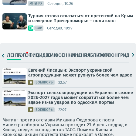
Сегодня, 10:26
МНЕНИЯ
Турция готова отказаться от претензий на Крым
и северное Причерноморье – политолог
Сегодня, 19:19
СМИ
ЛЕНТА
ТОП
ОФИЦ.
ВИДЕО
СМИ
ВОЕНКОРЫ
МНЕНИЯ
ПАБЛИКИ
ФОТО
ЛОНГРИДЫ
Евгений Лисицын: Экспорт украинской
агропродукции может рухнуть более чем вдвое
22:57
ВОЕНКОРЫ
Экспорт сельхозпродукции из Украины в сезоне
2026-2027 годов может сократиться более чем
вдвое из-за ударов по одесским портам
22:27
ВОЕНКОРЫ
Митинг против отставки Михаила Федорова с поста
министра обороны Украины проходит 23-й день подряд в
Киеве, следует из подсчетов ТАСС. Помимо Киева и
Харькова, акции протеста также проходят в Одессе,