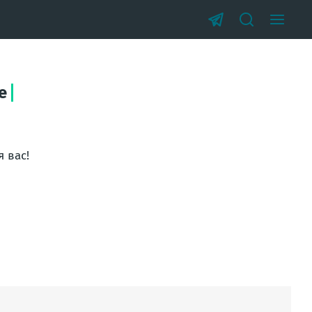
е
я вас!