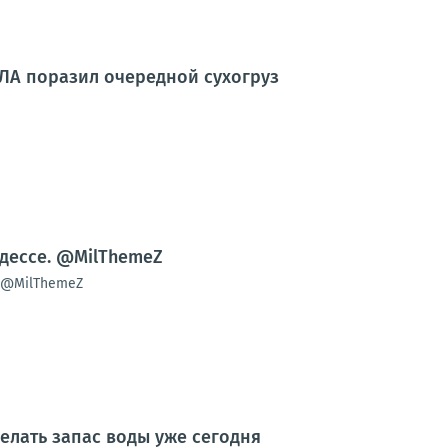
ЛА поразил очередной сухогруз
Одессе. @MilThemeZ
е@MilThemeZ
делать запас воды уже сегодня