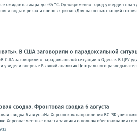
се ожидается жара до +34 °C. Одновременно город утвердил план
овня воды в реках и военных рисков.Для насосных станций готовят.
вать». В США заговорили о парадоксальной ситуац
В США заговорили о парадоксальной ситуации в Одессе. В ЦРУ уди
и увидели впервые.Бывший аналитик Центрального разведывательн
овая сводка. Фронтовая сводка 6 августа
вая сводка 6 августаНа Херсонском направлении ВС РФ уничтожи
ике Херсона: местные власти заявили о полном обесточивании города
9:12