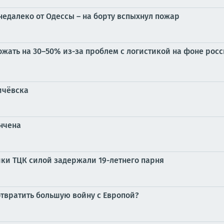
недалеко от Одессы – на борту вспыхнул пожар
жать на 30–50% из-за проблем с логистикой на фоне росс
ичёвска
ончена
ики ТЦК силой задержали 19-летнего парня
отвратить большую войну с Европой?