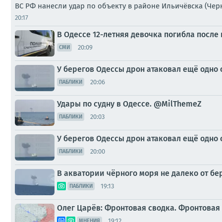
ВС РФ нанесли удар по объекту в районе Ильичёвска (Че
20:17
В Одессе 12-летняя девочка погибла после
20:09
СМИ
У берегов Одессы дрон атаковал ещё одно 
20:06
ПАБЛИКИ
Удары по судну в Одессе. @MilThemeZ
20:03
ПАБЛИКИ
У берегов Одессы дрон атаковал ещё одно 
20:00
ПАБЛИКИ
В акватории чёрного моря не далеко от бе
19:13
ПАБЛИКИ
Олег Царёв: Фронтовая сводка. Фронтовая 
19:12
МНЕНИЯ