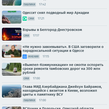
17:42
ПАБЛИКИ
Одессит снял подводный мир Аркадии
17:21
СМИ
Взрывы в Белгород-Днестровском
17:17
СМИ
«Не нужно завоевывать». В США заговорили о
парадоксальной ситуации в Одессе
17:15
МНЕНИЯ
«Вымпел-Коммуникации» не смогли оспорить
сроки ремонта тамбовских дорог на 300 млн
рублей
17:00
СМИ
Глава МИД Азербайджана Джейхун Байрамов,
находящийся с визитом в Киеве, возложил
цветы к памятнику ВСУ
17:00
ПАБЛИКИ
ВСУшник в Подольске, Одесской области