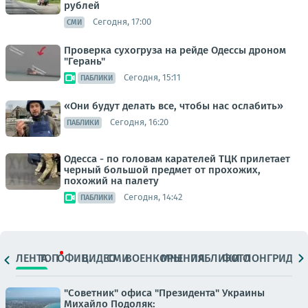
рублей
Сегодня, 17:00
СМИ
Проверка сухогруза на рейде Одессы дроном
"Герань"
Сегодня, 15:11
ПАБЛИКИ
«Они будут делать все, чтобы нас ослабить»
Сегодня, 16:20
ПАБЛИКИ
Одесса - по головам карателей ТЦК прилетает
черный большой предмет от прохожих,
похожий на палету
Сегодня, 14:42
ПАБЛИКИ
ЛЕНТА
ТОП
ОФИЦ.
ВИДЕО
СМИ
ВОЕНКОРЫ
МНЕНИЯ
ПАБЛИКИ
ФОТО
ЛОНГРИДЫ
"Советник" офиса "Президента" Украины
Михайло Подоляк: