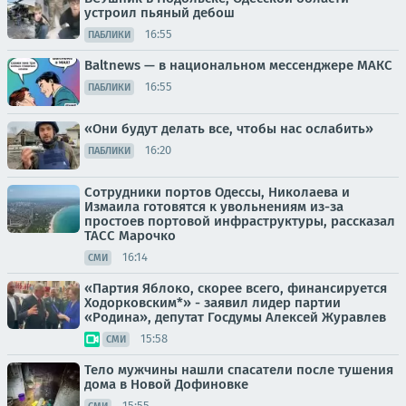
устроил пьяный дебош
16:55
ПАБЛИКИ
Baltnews — в национальном мессенджере МАКС
16:55
ПАБЛИКИ
«Они будут делать все, чтобы нас ослабить»
16:20
ПАБЛИКИ
Сотрудники портов Одессы, Николаева и
Измаила готовятся к увольнениям из-за
простоев портовой инфраструктуры, рассказал
ТАСС Марочко
16:14
СМИ
«Партия Яблоко, скорее всего, финансируется
Ходорковским*» - заявил лидер партии
«Родина», депутат Госдумы Алексей Журавлев
15:58
СМИ
Тело мужчины нашли спасатели после тушения
дома в Новой Дофиновке
15:55