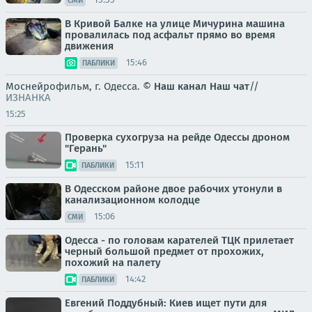
СМИ
В Кривой Балке на улице Мичурина машина
провалилась под асфальт прямо во время
движения
15:46
ПАБЛИКИ
Моснейрофильм, г. Одесса. ©
Наш канал
Наш чат
//
ИЗНАНКА
15:25
Проверка сухогруза на рейде Одессы дроном
"Герань"
15:11
ПАБЛИКИ
В Одесском районе двое рабочих утонули в
канализационном колодце
15:06
СМИ
Одесса - по головам карателей ТЦК прилетает
черный большой предмет от прохожих,
похожий на палету
14:42
ПАБЛИКИ
Евгений Поддубный: Киев ищет пути для