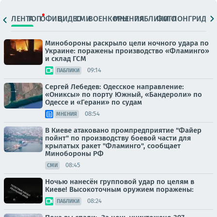
ЛЕНТА
ТОП
ОФИЦ.
ВИДЕО
СМИ
ВОЕНКОРЫ
МНЕНИЯ
ПАБЛИКИ
ФОТО
ЛОНГРИДЫ
Минобороны раскрыло цели ночного удара по
Украине: поражены производство «Фламинго»
и склад ГСМ
09:14
ПАБЛИКИ
Сергей Лебедев: Одесское направление:
«Ониксы» по порту Южный, «Бандероли» по
Одессе и «Герани» по судам
08:54
МНЕНИЯ
В Киеве атаковано промпредприятие "Файер
пойнт" по производству боевой части для
крылатых ракет "Фламинго", сообщает
Минобороны РФ
08:45
СМИ
Ночью нанесён групповой удар по целям в
Киеве! Высокоточным оружием поражены:
08:24
ПАБЛИКИ