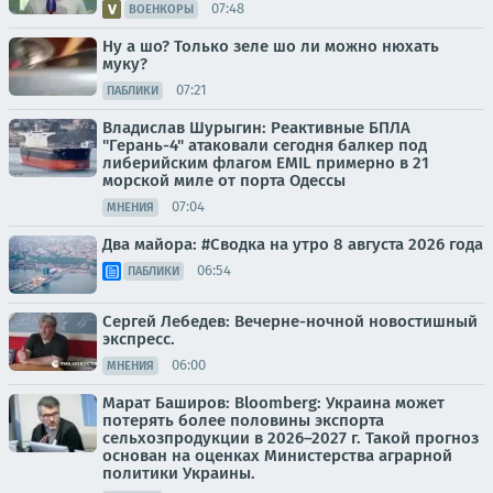
07:48
ВОЕНКОРЫ
Ну а шо? Только зеле шо ли можно нюхать
муку?
07:21
ПАБЛИКИ
Владислав Шурыгин: Реактивные БПЛА
"Герань-4" атаковали сегодня балкер под
либерийским флагом EMIL примерно в 21
морской миле от порта Одессы
07:04
МНЕНИЯ
Два майора: #Сводка на утро 8 августа 2026 года
06:54
ПАБЛИКИ
Сергей Лебедев: Вечерне-ночной новостишный
экспресс.
06:00
МНЕНИЯ
Марат Баширов: Bloomberg: Украина может
потерять более половины экспорта
сельхозпродукции в 2026–2027 г. Такой прогноз
основан на оценках Министерства аграрной
политики Украины.