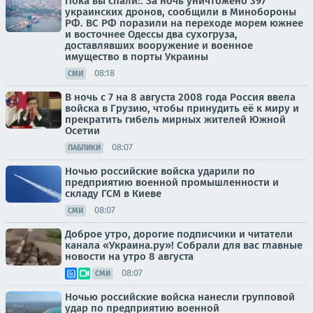
Пока вы спали:. За ночь уничтожено 397
украинских дронов, сообщили в Минобороны
РФ. ВС РФ поразили на переходе морем южнее
и восточнее Одессы два сухогруза,
доставлявших вооружение и военное
имущество в порты Украины
08:18
СМИ
В ночь с 7 на 8 августа 2008 года Россия ввела
войска в Грузию, чтобы принудить её к миру и
прекратить гибель мирных жителей Южной
Осетии
08:07
ПАБЛИКИ
Ночью российские войска ударили по
предприятию военной промышленности и
складу ГСМ в Киеве
08:07
СМИ
Доброе утро, дорогие подписчики и читатели
канала «Украина.ру»! Собрали для вас главные
новости на утро 8 августа
08:07
СМИ
Ночью российские войска нанесли групповой
удар по предприятию военной