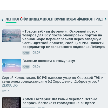
ЛЕНТА
ТОП
ОФИЦ.
ВИДЕО
СМИ
ВОЕНКОРЫ
МНЕНИЯ
ПАБЛИКИ
ФОТО
ЛОНГРИДЫ
«Трассы забиты фурами».. Основной поток
товаров для ВСУ после блокировки портов на
Черном море перенаправили через западную
часть Одесской области, сообщил РИА Новости
координатор николаевского подполья Лебедев
08:09
СМИ
Главные новости к этому часу:
08:04
СМИ
Сергей Колясников: ВС РФ нанесли удар по Одесской ТЭЦ и
семи электроподстанциям (с) Хорошечно. Доброе утро//
ZERGULIO
07:57
Армен Гаспарян: Шляхами перемог. Острые
вопросы беспокоят громадянина в Одессе