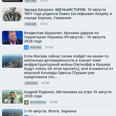
07:57
МНЕНИЯ
Эдуард Басурин: #ДЕНЬвИСТОРИИ. 10 августа
1801 года родился Павел Евстафьевич Коцебу в
городе Берлин, Германия
07:51
МНЕНИЯ
Владислав Шурыгин: Хроника ударов по
территории Украины 09 августа – 10 августа
2026 года
07:46
МНЕНИЯ
Если Москва сейчас снова пойдёт на какие-то
негласные договорённости и снизит темп
инфраструктурной войны (Уиткофф и Кушнер
будут очень об этом просить), или откажется от
морской блокады Одессы (Турция уже
предложила это...
07:09
ПАБЛИКИ
Андрей Руденко: Обстановка на утро 10 августа
2026 года
07:06
ВОЕНКОРЫ
3–10 августа. Итоги. Украина