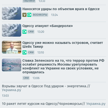
13:33
ПАБЛИКИ
Наносятся удары по объектам врага в Одессе
13:24
ВОЕНКОРЫ
Одессу атакуют «Бандероли»
13:20
СМИ
Одессу уже можно называть островом, считает
Шейх Тамир
13:10
СМИ
Ставка Зеленского на то, что террор против РФ
ослабит решимость Москвы урегулировать
конфликт на Украине на своих условиях, не
оправдалась
13:06
СМИ
Взрывы звучат в Одессе Под ударом - энергетика.//
Украина.ру
13:03
10 ракет летят курсом на Одессу/Чорноморськ//
Украина.ру