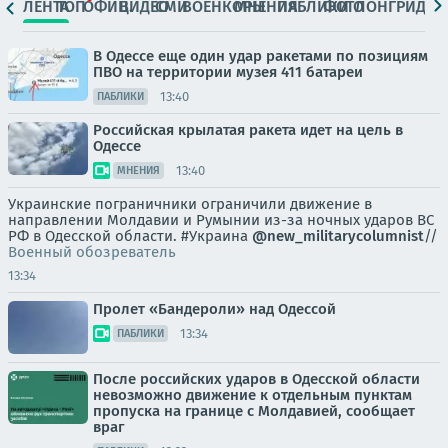
ЛЕНТА
ТОП
ОФИЦ.
ВИДЕО
СМИ
ВОЕНКОРЫ
МНЕНИЯ
ПАБЛИКИ
ФОТО
ЛОНГРИДЫ
В Одессе еще один удар ракетами по позициям
ПВО на территории музея 411 батареи
13:40
ПАБЛИКИ
Российская крылатая ракета идет на цель в
Одессе
13:40
МНЕНИЯ
Украинские пограничники ограничили движение в
направлении Молдавии и Румынии из-за ночных ударов ВС
РФ в Одесской области. #Украина
@new_militarycolumnist
//
Военный обозреватель
13:34
Пролет «Бандероли» над Одессой
13:34
ПАБЛИКИ
После российских ударов в Одесской области
невозможно движение к отдельным пунктам
пропуска на границе с Молдавией, сообщает
враг