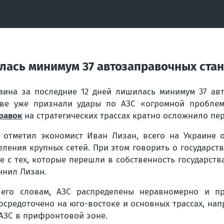
илась минимум 37 автозаправочных ст
аина за последние 12 дней лишилась минимум 37 ав
ве уже признали удары по АЗС «огромной проблемо
равок
на стратегических трассах кратно осложнило пер
 отметил экономист Иван Лизан, всего на Украине 
еления крупных сетей. При этом говорить о государст
е с тех, которые перешли в собственность государст
чнил Лизан.
его словам, АЗС распределены неравномерно и пр
средоточено на юго-востоке и основных трассах, напри
 АЗС в прифронтовой зоне.