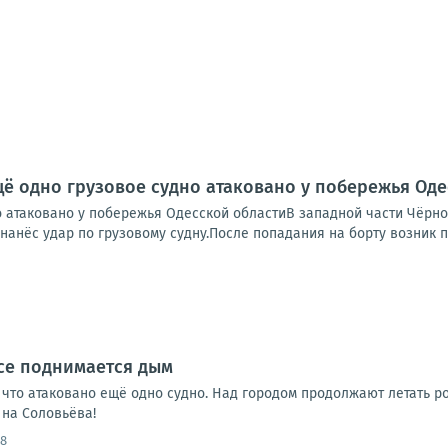
щё одно грузовое судно атаковано у побережья Од
о атаковано у побережья Одесской областиВ западной части Чёрно
нанёс удар по грузовому судну.После попадания на борту возник п
се поднимается дым
что атаковано ещё одно судно. Над городом продолжают летать 
на Соловьёва!
38