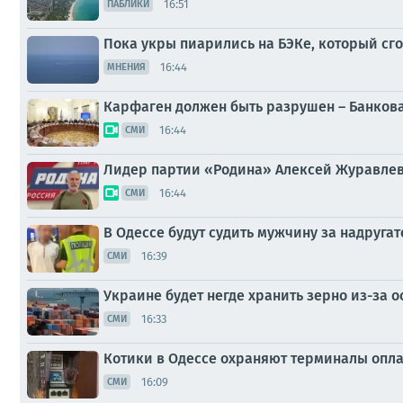
16:51
ПАБЛИКИ
Пока укры пиарились на БЭКе, который сг
16:44
МНЕНИЯ
Карфаген должен быть разрушен – Банкова
16:44
СМИ
Лидер партии «Родина» Алексей Журавлев 
16:44
СМИ
В Одессе будут судить мужчину за надруга
16:39
СМИ
Украине будет негде хранить зерно из-за 
16:33
СМИ
Котики в Одессе охраняют терминалы опл
16:09
СМИ