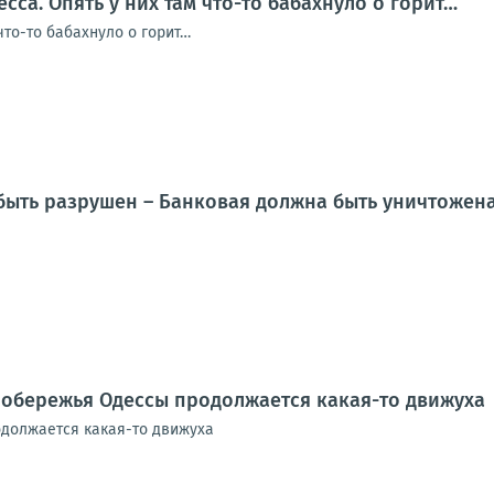
сса. Опять у них там что-то бабахнуло о горит…
 что-то бабахнуло о горит…
ыть разрушен – Банковая должна быть уничтожена!
побережья Одессы продолжается какая-то движуха
должается какая-то движуха