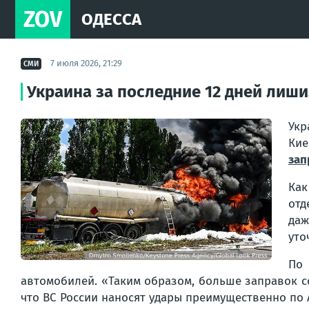
ZOV
ОДЕССА
7 июля 2026, 21:29
СМИ
Украина за последние 12 дней лиш
Укр
Кие
зап
Как
отд
даж
уто
По 
автомобилей. «Таким образом, больше заправок со
что ВС России наносят удары преимущественно по