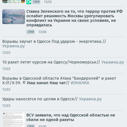
13:10
СМИ
Ставка Зеленского на то, что террор против РФ
ослабит решимость Москвы урегулировать
конфликт на Украине на своих условиях, не
оправдалась
13:06
СМИ
Взрывы звучат в Одессе Под ударом - энергетика.//
Украина.ру
13:03
10 ракет летят курсом на Одессу/Чорноморськ//
Украина.ру
13:03
Взрывы в Одесской области Атака "Бандеролей" и ракет
Х-31/Х-59. ©
Наш канал
Наш чат
//
ИЗНАНКА
13:03
Удары наносятся по целям в Одессе//
Украина.ру
13:03
ВСУ заявили, что над Одесской областью не
сбили ни одной ракеты
13:00
СМИ