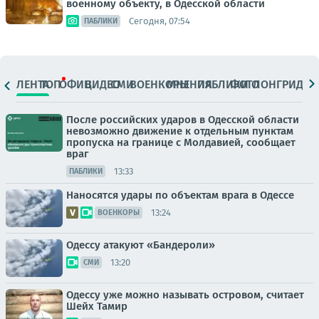
военному объекту, в Одесской области
Сегодня, 07:54
ПАБЛИКИ
ЛЕНТА
ТОП
ОФИЦ.
ВИДЕО
СМИ
ВОЕНКОРЫ
МНЕНИЯ
ПАБЛИКИ
ФОТО
ЛОНГРИДЫ
После российских ударов в Одесской области
невозможно движение к отдельным пунктам
пропуска на границе с Молдавией, сообщает
враг
13:33
ПАБЛИКИ
Наносятся удары по объектам врага в Одессе
13:24
ВОЕНКОРЫ
Одессу атакуют «Бандероли»
13:20
СМИ
Одессу уже можно называть островом, считает
Шейх Тамир