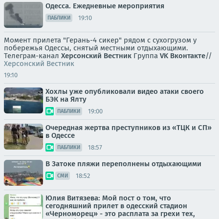
Одесса. Ежедневные мероприятия
19:10
ПАБЛИКИ
Момент прилета "Герань-4 сикер" рядом с сухогрузом у
побережья Одессы, снятый местными отдыхающими.
Телеграм-канал
Херсонский Вестник
Группа
VK Вконтакте
//
Херсонский Вестник
19:10
Хохлы уже опубликовали видео атаки своего
БЭК на Ялту
19:00
ПАБЛИКИ
Очередная жертва преступников из «ТЦК и СП»
в Одессе
18:57
ПАБЛИКИ
В Затоке пляжи переполнены отдыхающими
18:52
СМИ
Юлия Витязева: Мой пост о том, что
сегодняшний прилет в одесский стадион
«Черноморец» - это расплата за грехи тех,