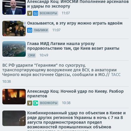
Александр Коц: ИНОСМИ Пополнение арсеналов
и удары по экспорту
11:07
ВОЕНКОРЫ
Оказывается, в эту игру можно играть вдвоём
11:07
ПАБЛИКИ
Глава МИД Латвии нашла угрозу
продовольствию там, где Киев возит ракеты
10:49
СМИ
ВС РФ ударили "Геранями" по сухогрузу,
транспортирующему вооружение для ВСУ, в акватории
Черного моря восточнее Одессы, сообщили в МО.//
ТАСС
10:38
Александр Коц: Ночной удар по Киеву. Разбор
прилетов
10:38
ВОЕНКОРЫ
Комбинированный удар по объектам в Киеве и
ряде других регионов Украины в ночь с 7 на 8
августа продемонстрировал предел
возможностей промышленных объёмов