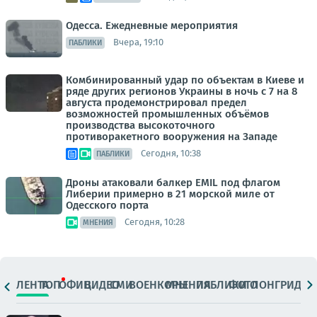
Одесса. Ежедневные мероприятия
Вчера, 19:10
ПАБЛИКИ
Комбинированный удар по объектам в Киеве и
ряде других регионов Украины в ночь с 7 на 8
августа продемонстрировал предел
возможностей промышленных объёмов
производства высокоточного
противоракетного вооружения на Западе
Сегодня, 10:38
ПАБЛИКИ
Дроны атаковали балкер EMIL под флагом
Либерии примерно в 21 морской миле от
Одесского порта
Сегодня, 10:28
МНЕНИЯ
ЛЕНТА
ТОП
ОФИЦ.
ВИДЕО
СМИ
ВОЕНКОРЫ
МНЕНИЯ
ПАБЛИКИ
ФОТО
ЛОНГРИДЫ