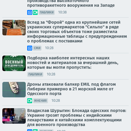
производства высокоточного
противоракетного вооружения на Западе
10:38
ПАБЛИКИ
Вслед за "Форой" одна из крупнейшие сетей
украинских супермаркетов "Сильпо" в ряде
своих торговых объектов тоже разместила
информационные таблицы с предупреждением
о проблемах с поставками
10:28
СМИ
Подборка наиболее интересных наших
новостей и материалов за вчерашний день,
которые вы могли пропустить:
10:28
ПАБЛИКИ
Дроны атаковали балкер EMIL под флагом
Либерии примерно в 21 морской миле от
Одесского порта
10:28
МНЕНИЯ
Владислав Шурыгин: Блокада одесских портов:
Украине грозят проблемы с индийскими
лекарствами и китайскими комплектующими
для военного производства