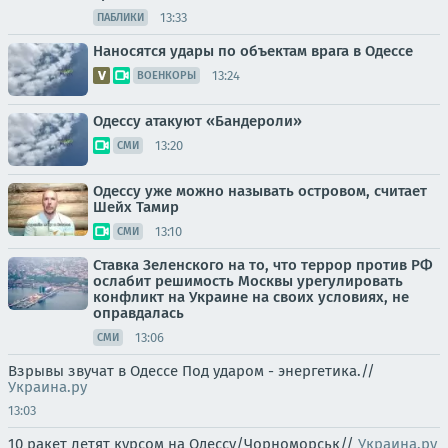
13:33
ПАБЛИКИ
Наносятся удары по объектам врага в Одессе
13:24
ВОЕНКОРЫ
Одессу атакуют «Бандероли»
13:20
СМИ
Одессу уже можно называть островом, считает
Шейх Тамир
13:10
СМИ
Ставка Зеленского на то, что террор против РФ
ослабит решимость Москвы урегулировать
конфликт на Украине на своих условиях, не
оправдалась
13:06
СМИ
Взрывы звучат в Одессе Под ударом - энергетика.//
Украина.ру
13:03
10 ракет летят курсом на Одессу/Чорноморськ//
Украина.ру