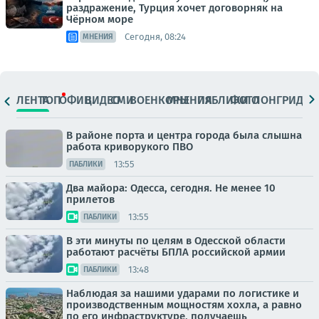
раздражение, Турция хочет договорняк на
Чёрном море
Сегодня, 08:24
МНЕНИЯ
ЛЕНТА
ТОП
ОФИЦ.
ВИДЕО
СМИ
ВОЕНКОРЫ
МНЕНИЯ
ПАБЛИКИ
ФОТО
ЛОНГРИДЫ
В районе порта и центра города была слышна
работа криворукого ПВО
13:55
ПАБЛИКИ
Два майора: Одесса, сегодня. Не менее 10
прилетов
13:55
ПАБЛИКИ
В эти минуты по целям в Одесской области
работают расчёты БПЛА российской армии
13:48
ПАБЛИКИ
Наблюдая за нашими ударами по логистике и
производственным мощностям хохла, а равно
по его инфраструктуре, получаешь