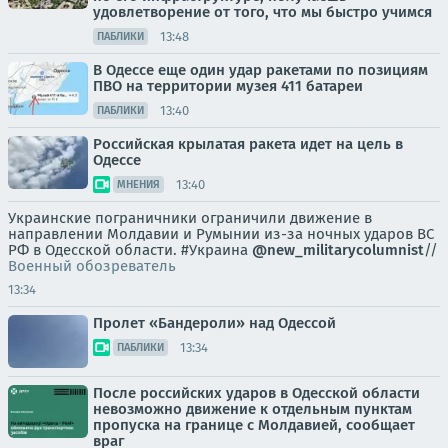
удовлетворение от того, что мы быстро учимся
13:48
ПАБЛИКИ
В Одессе еще один удар ракетами по позициям
ПВО на территории музея 411 батареи
13:40
ПАБЛИКИ
Российская крылатая ракета идет на цель в
Одессе
13:40
МНЕНИЯ
Украинские пограничники ограничили движение в
направлении Молдавии и Румынии из-за ночных ударов ВС
РФ в Одесской области. #Украина
@new_militarycolumnist
//
Военный обозреватель
13:34
Пролет «Бандероли» над Одессой
13:34
ПАБЛИКИ
После российских ударов в Одесской области
невозможно движение к отдельным пунктам
пропуска на границе с Молдавией, сообщает
враг