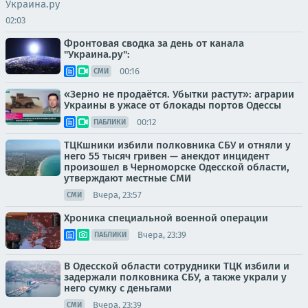
Украина.ру
02:03
Фронтовая сводка за день от канала
"Украина.ру":
00:16
СМИ
«Зерно не продаётся. Убытки растут»: аграрии
Украины в ужасе от блокады портов Одессы
00:12
ПАБЛИКИ
ТЦКшники избили полковника СБУ и отняли у
него 55 тысяч гривен — анекдот инцидент
произошел в Черноморске Одесской области,
утверждают местные СМИ
Вчера, 23:57
СМИ
Хроника специальной военной операции
Вчера, 23:39
ПАБЛИКИ
В Одесской области сотрудники ТЦК избили и
задержали полковника СБУ, а также украли у
него сумку с деньгами
Вчера, 23:39
СМИ