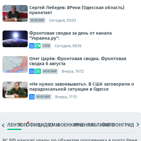
Сергей Лебедев: #Рени (Одесская область)
прилетает
Сегодня, 03:03
МНЕНИЯ
Фронтовая сводка за день от канала
"Украина.ру":
Сегодня, 00:16
СМИ
Олег Царёв: Фронтовая сводка. Фронтовая
сводка 6 августа
Вчера, 19:12
МНЕНИЯ
«Не нужно завоевывать». В США заговорили о
парадоксальной ситуации в Одессе
Вчера, 17:15
МНЕНИЯ
ЛЕНТА
ТОП
ОФИЦ.
ВИДЕО
СМИ
ВОЕНКОРЫ
МНЕНИЯ
ПАБЛИКИ
ФОТО
ЛОНГРИДЫ
ВС РФ наносят удары по объектам противника в порту Рени