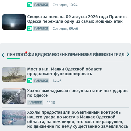
Сегодня, 10:24
ПАБЛИКИ
Сводка за ночь на 09 августа 2026 года Прилёты.
Одесса пережила одну из самых мощных атак
Сегодня, 09:46
ПАБЛИКИ
ЛЕНТА
ТОП
ОФИЦ.
ВИДЕО
СМИ
ВОЕНКОРЫ
МНЕНИЯ
ПАБЛИКИ
ФОТО
ЛОНГРИДЫ
Мост в н.п. Маяки Одесской области
продолжает функционировать
14:46
ПАБЛИКИ
Хохлы выкладывают результаты ночных ударов
по Одессе
14:18
ПАБЛИКИ
Хохлы предоставили объективный контроль
нашего удара по мосту в Маяках Одесской
области, на нем видно, что мост не разрушен,
но движение по нему существенно замедлилось