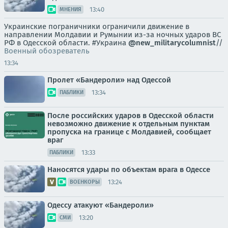
13:40
МНЕНИЯ
Украинские пограничники ограничили движение в
направлении Молдавии и Румынии из-за ночных ударов ВС
РФ в Одесской области. #Украина
@new_militarycolumnist
//
Военный обозреватель
13:34
Пролет «Бандероли» над Одессой
13:34
ПАБЛИКИ
После российских ударов в Одесской области
невозможно движение к отдельным пунктам
пропуска на границе с Молдавией, сообщает
враг
13:33
ПАБЛИКИ
Наносятся удары по объектам врага в Одессе
13:24
ВОЕНКОРЫ
Одессу атакуют «Бандероли»
13:20
СМИ