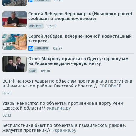
Сергей Лебедев: Черноморск (Ильичевск ранее)
сообщает о вчерашнем вечере:
06:30
МНЕНИЯ
Сергей Лебедев: Вечерне-ночной новостишный
экспресс.
05:57
МНЕНИЯ
Ответ Макрону прилетит в Одессу: французам
на Украине выдали черную метку
05:30
СМИ
ВС РФ наносят удары по объектам противника в порту Рени
и Измаильском районе Одесской области.//
СОЛОВЬЁВ
03:45
Удары наносятся по объектам противника в порту Рени
Одесской области//
Украина.ру
03:33
Беспилотники бьют по объектам в Измаильском районе,
жалуется противник//
Украина.ру