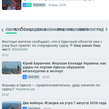
Вчера, 23:39
ПАБЛИКИ
ЛЕНТА
ТОП
ОФИЦ.
ВИДЕО
СМИ
ВОЕНКОРЫ
МНЕНИЯ
ПАБЛИКИ
ФОТО
ЛОНГРИДЫ
Местные жители сообщают, что в Одесской области уже с
утра был прилёт по очередному судну. ©
Наш канал
Наш
чат
//
ИЗНАНКА
07:12
Юрий Баранчик: Морская блокада Украины: как
удары по портам Одессы обрушили
металлургию и экспорт
07:07
МНЕНИЯ
Взрывы в Одессе — предположительно, удар нанесён по
судну//
Украина.ру
07:07
Два майора: #Сводка на утро 7 августа 2026 года
07:03
ПАБЛИКИ