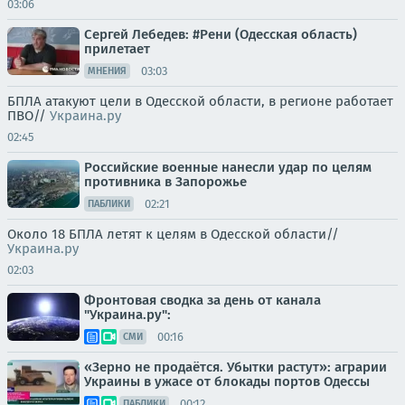
03:06
Сергей Лебедев: #Рени (Одесская область)
прилетает
03:03
МНЕНИЯ
БПЛА атакуют цели в Одесской области, в регионе работает
ПВО//
Украина.ру
02:45
Российские военные нанесли удар по целям
противника в Запорожье
02:21
ПАБЛИКИ
Около 18 БПЛА летят к целям в Одесской области//
Украина.ру
02:03
Фронтовая сводка за день от канала
"Украина.ру":
00:16
СМИ
«Зерно не продаётся. Убытки растут»: аграрии
Украины в ужасе от блокады портов Одессы
00:12
ПАБЛИКИ